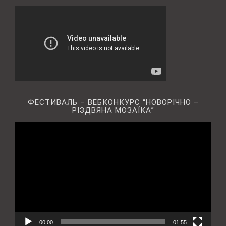
ФЕСТИВАЛЬ – ВЕБКОНКУРС “НОВОРІЧНО –
РІЗДВЯНА МОЗАЇКА”
Відеопрогравач
00:00
01:55