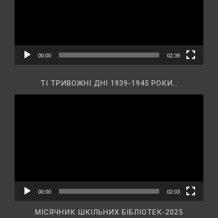
00:00
02:39
ТІ ТРИВОЖНІ ДНІ 1939-1945 РОКИ…
Відеопрогравач
00:00
02:03
МІСЯЧНИК ШКІЛЬНИХ БІБЛІОТЕК-2025