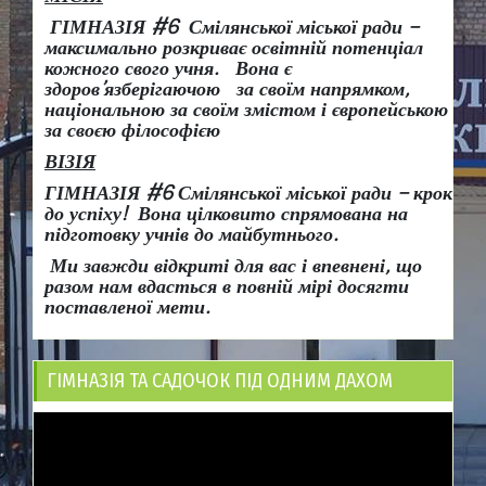
ГІМНАЗІЯ #6 Смілянської міської ради –
максимально розкриває освітній потенціал
кожного свого учня.
Вона є
здоров
’
язберігаючою за своїм напрямком,
національною за своїм змістом і європейською
за своєю філософією
ВІЗІЯ
ГІМНАЗІЯ #6 Смілянської міської ради
– крок
до успіху!
Вона
цілковито спрямована на
підготовку учнів до майбутнього.
Ми завжди відкриті для вас і впевнені, що
разом нам вдасться в повній мірі досягти
поставленої мети.
ГІМНАЗІЯ ТА САДОЧОК ПІД ОДНИМ ДАХОМ
Відеопрогравач