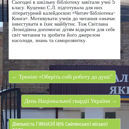
Сьогодні в шкільну бібліотеку завітали учні 5
класу. Куценко С.Л. підготувала для них
літературний калейдоскоп «Читач-Бібліотека-
Книга». Мотивувати учнів до читання означає
інвестувати в їхнє майбутнє. Тож Світлана
Леонідівна допомогає дітям відкрити для себе
світ читання та зробити його джерелом
насолоди, знань та саморозвитку.
← Тренінг «Оберіть собі роботу до душі”
День Національної гвардії України →
Діяльність ГІМНАЗІЇ №6 Смілянської міської