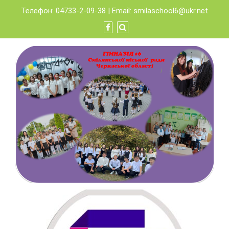
Skip
Телефон: 04733-2-09-38 | Email:
smilaschool6@ukr.net
to
content