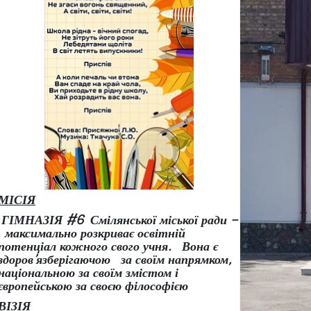
МІСІЯ
ГІМНАЗІЯ #6 Смілянської міської ради –
максимально розкриває освітній
потенціал кожного свого учня.
Вона є
здоров
’
язберігаючою за своїм напрямком,
національною за своїм змістом і
європейською за своєю філософією
ВІЗІЯ