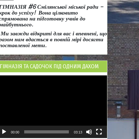
ГІМНАЗІЯ #6 Смілянської міської ради
–
крок до успіху!
Вона
цілковито
спрямована на підготовку учнів до
майбутнього.
Ми завжди відкриті для вас і впевнені, що
разом нам вдасться в повній мірі досягти
поставленої мети.
ГІМНАЗІЯ ТА САДОЧОК ПІД ОДНИМ ДАХОМ
ідеопрогравач
00:00
03:13