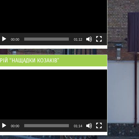
00:00
01:12
РІЙ “НАЩАДКИ КОЗАКІВ”
ідеопрогравач
00:00
01:14