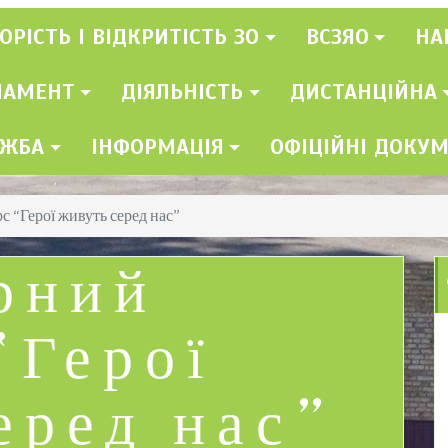
ОРІСТЬ І ВІДКРИТІСТЬ ЗО
ВСЗЯО
НА
ЛАМЕНТ
ДІЯЛЬНІСТЬ
ДИСТАНЦІЙНА
УЖБА
ІНФОРМАЦІЯ
ОФІЦІЙНІ ДОКУ
с “Герої живуть серед нас”
рний
“Герої
еред нас”