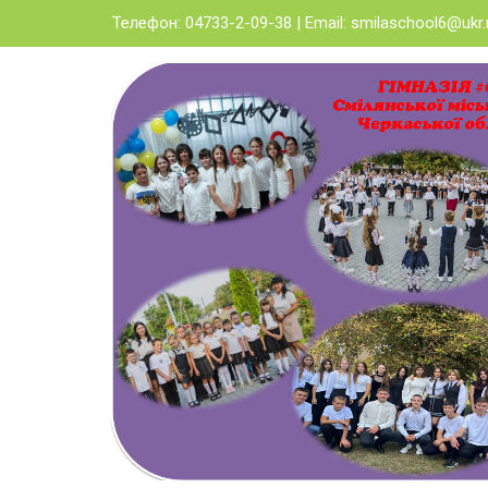
Skip
Телефон: 04733-2-09-38 | Email:
smilaschool6@ukr.
to
content