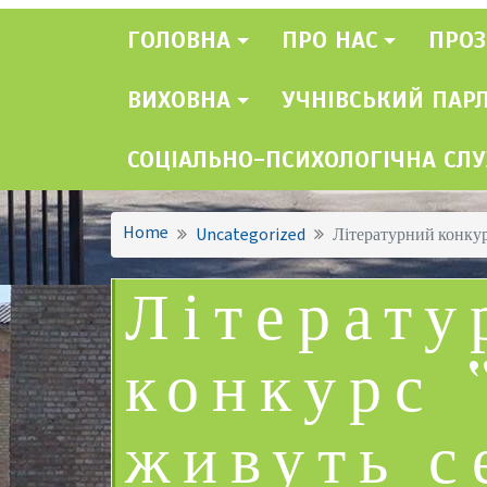
ГОЛОВНА
ПРО НАС
ПРОЗ
ВИХОВНА
УЧНІВСЬКИЙ ПАР
СОЦІАЛЬНО-ПСИХОЛОГІЧНА СЛ
Home
Uncategorized
Літературний конкур
Літерату
конкурс 
живуть с