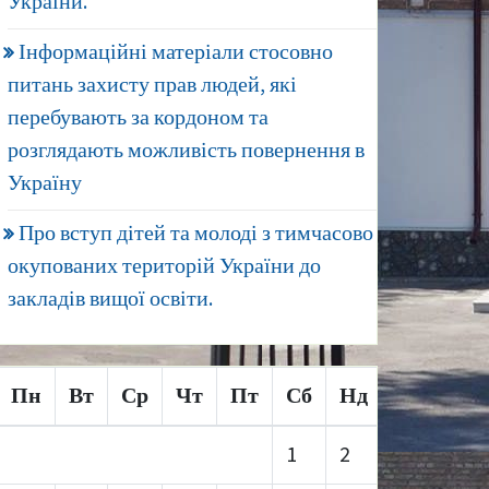
України.
Інформаційні матеріали стосовно
питань захисту прав людей, які
перебувають за кордоном та
розглядають можливість повернення в
Україну
Про вступ дітей та молоді з тимчасово
окупованих територій України до
закладів вищої освіти.
Пн
Вт
Ср
Чт
Пт
Сб
Нд
1
2