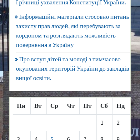
ї річниці ухвалення Конституції України.
Інформаційні матеріали стосовно питань
захисту прав людей, які перебувають за
кордоном та розглядають можливість
повернення в Україну
Про вступ дітей та молоді з тимчасово
окупованих територій України до закладів
вищої освіти.
Пн
Вт
Ср
Чт
Пт
Сб
Нд
1
2
3
4
5
6
7
8
9