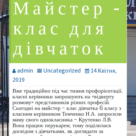
Майстер –
клас для
дівчаток
admin
Uncategorized
14 Квітня,
2019
Вже традиційно під час тижня профорієнтації,
класні керівники запрошують на «відверту
розмову» представників різних професій.
Сьогодні на майстер – клас дівчатка 6 класу з
класним керівником Темченко Н.А. запросили
маму свого однокласника – Крутенко Л.В.
Вона працює перукарем, тому поділилася
досвідом з дівчатками, як доглядати за