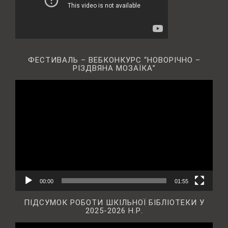
ФЕСТИВАЛЬ – ВЕБКОНКУРС “НОВОРІЧНО –
РІЗДВЯНА МОЗАЇКА”
Відеопрогравач
00:00
01:55
ПІДСУМОК РОБОТИ ШКІЛЬНОЇ БІБЛІОТЕКИ У
2025-2026 Н.Р.
Відеопрогравач