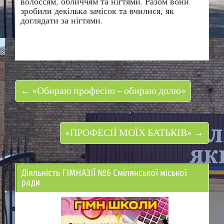
волоссям, обличчям та нігтями. Разом вони
зробили декілька зачісок та вчилися, як
доглядати за нігтями.
← «Обираю професію – обираю долю»
«ПРОФЕСІЇ МОЇХ БАТЬКІВ» →
Діяльність ГІМНАЗІЇ №6 Смілянської міської
ради