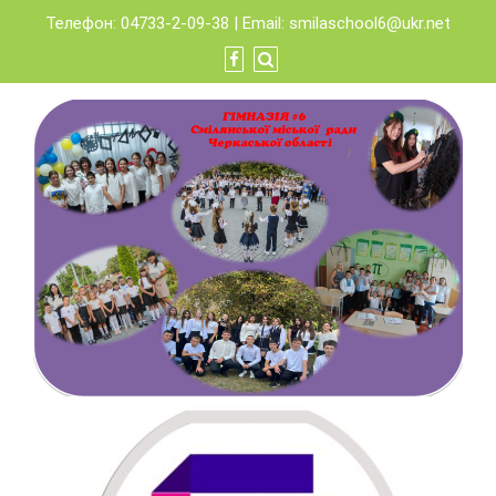
Skip
Телефон: 04733-2-09-38 | Email:
smilaschool6@ukr.net
to
content