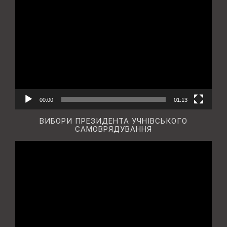
Відеопрогравач
00:00
01:13
ВИБОРИ ПРЕЗИДЕНТА УЧНІВСЬКОГО
САМОВРЯДУВАННЯ
Відеопрогравач