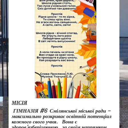
МІСІЯ
ГІМНАЗІЯ #6 Смілянської міської ради –
максимально розкриває освітній потенціал
кожного свого учня.
Вона є
здоров
’
язберігаючою за своїм напрямком,