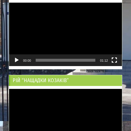
Відеопрогравач
00:00
01:12
РІЙ “НАЩАДКИ КОЗАКІВ”
Відеопрогравач