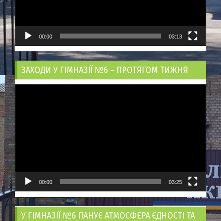
00:00
03:13
ЗАХОДИ У ГІМНАЗІЇ №6 – ПРОТЯГОМ ТИЖНЯ
Відеопрогравач
00:00
03:25
У ГІМНАЗІЇ №6 ПАНУЄ АТМОСФЕРА ЄДНОСТІ ТА