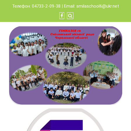
Skip
Телефон: 04733-2-09-38 | Email:
smilaschool6@ukr.net
to
content