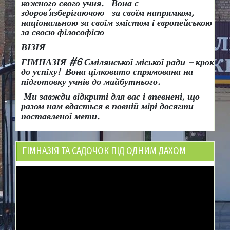
кожного свого учня.
Вона є
здоров
’
язберігаючою за своїм напрямком,
національною за своїм змістом і європейською
за своєю філософією
ВІЗІЯ
ГІМНАЗІЯ #6 Смілянської міської ради
– крок
до успіху!
Вона
цілковито спрямована на
підготовку учнів до майбутнього.
Ми завжди відкриті для вас і впевнені, що
разом нам вдасться в повній мірі досягти
поставленої мети.
ГІМНАЗІЯ ТА САДОЧОК ПІД ОДНИМ ДАХОМ
Відеопрогравач