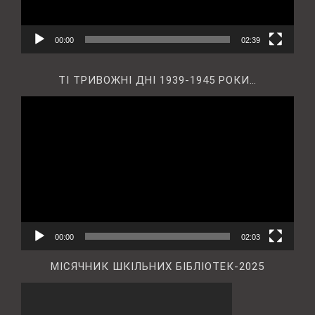
00:00
02:39
ТІ ТРИВОЖНІ ДНІ 1939-1945 РОКИ…
Відеопрогравач
00:00
02:03
МІСЯЧНИК ШКІЛЬНИХ БІБЛІОТЕК-2025