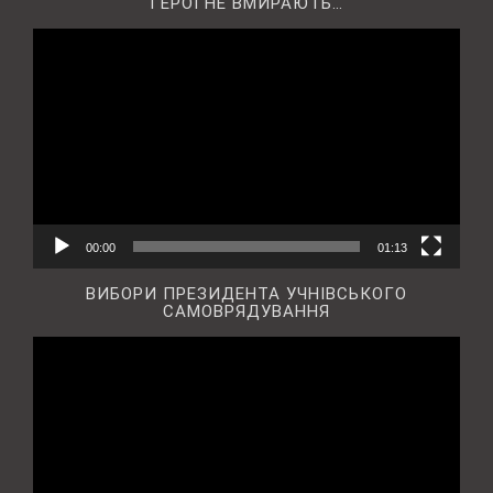
ГЕРОЇ НЕ ВМИРАЮТЬ…
Відеопрогравач
00:00
01:13
ВИБОРИ ПРЕЗИДЕНТА УЧНІВСЬКОГО
САМОВРЯДУВАННЯ
Відеопрогравач