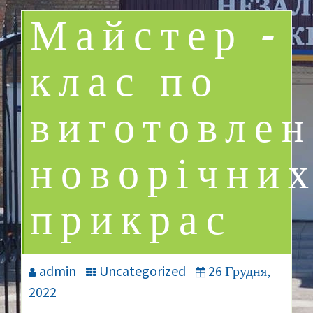
Майстер –
клас по
виготовле
новорічни
прикрас
admin
Uncategorized
26 Грудня,
2022