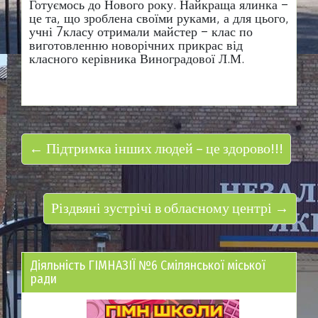
Готуємось до Нового року. Найкраща ялинка –
це та, що зроблена своїми руками, а для цього,
учні 7класу отримали майстер – клас по
виготовленню новорічних прикрас від
класного керівника Виноградової Л.М.
← Підтримка інших людей – це здорово!!!
Різдвяні зустрічі в обласному центрі →
Діяльність ГІМНАЗІЇ №6 Смілянської міської
ради