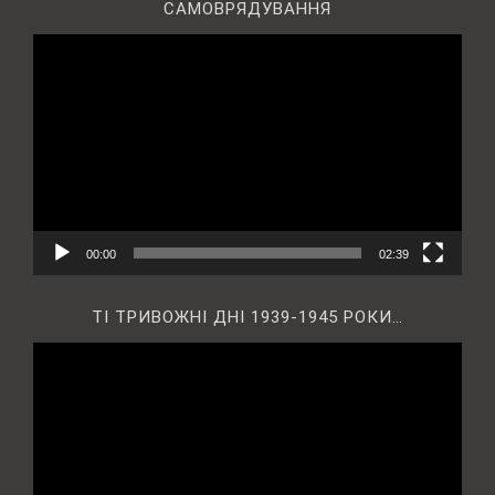
САМОВРЯДУВАННЯ
Відеопрогравач
00:00
02:39
ТІ ТРИВОЖНІ ДНІ 1939-1945 РОКИ…
Відеопрогравач