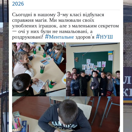
2026
Сьогодні в нашому 3-му класі відбулася
справжня магія. Ми малювали своїх
улюблених іграшок, але з маленьким секретом
— очі у них були не намальовані, а
роздруковані!
#Ментальне
здоров’я
#НУШ