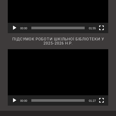
00:00
01:55
ПІДСУМОК РОБОТИ ШКІЛЬНОЇ БІБЛІОТЕКИ У
2025-2026 Н.Р.
Відеопрогравач
00:00
01:27