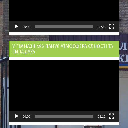
00:00
03:25
У ГІМНАЗІЇ №6 ПАНУЄ АТМОСФЕРА ЄДНОСТІ ТА
СИЛА ДУХУ
Відеопрогравач
00:00
01:12