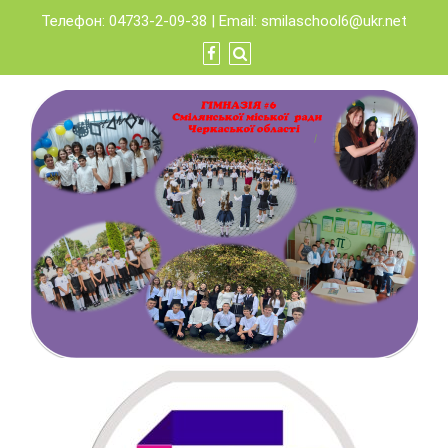
Skip
Телефон: 04733-2-09-38 | Email:
smilaschool6@ukr.net
to
content