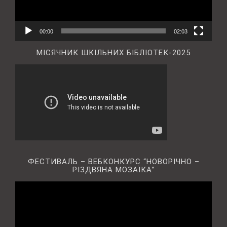
00:00
02:03
МІСЯЧНИК ШКІЛЬНИХ БІБЛІОТЕК-2025
ФЕСТИВАЛЬ – ВЕБКОНКУРС “НОВОРІЧНО –
РІЗДВЯНА МОЗАЇКА”
Відеопрогравач