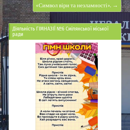
«Символ віри та незламності». →
Діяльність ГІМНАЗІЇ №6 Смілянської міської
ради