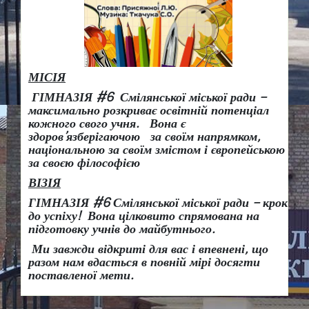
МІСІЯ
ГІМНАЗІЯ #6 Смілянської міської ради –
максимально розкриває освітній потенціал
кожного свого учня.
Вона є
здоров
’
язберігаючою за своїм напрямком,
національною за своїм змістом і європейською
за своєю філософією
ВІЗІЯ
ГІМНАЗІЯ #6 Смілянської міської ради
– крок
до успіху!
Вона
цілковито спрямована на
підготовку учнів до майбутнього.
Ми завжди відкриті для вас і впевнені, що
разом нам вдасться в повній мірі досягти
поставленої мети.