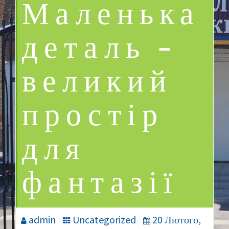
Маленька
деталь —
великий
простір
для
фантазії
admin
Uncategorized
20 Лютого,