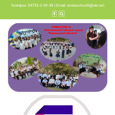
Skip
Телефон: 04733-2-09-38 | Email:
smilaschool6@ukr.net
to
content