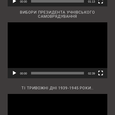
00:00
01:13
ВИБОРИ ПРЕЗИДЕНТА УЧНІВСЬКОГО
САМОВРЯДУВАННЯ
Відеопрогравач
00:00
02:39
ТІ ТРИВОЖНІ ДНІ 1939-1945 РОКИ…
Відеопрогравач