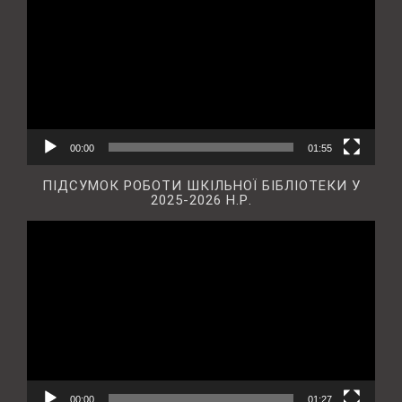
00:00
01:55
ПІДСУМОК РОБОТИ ШКІЛЬНОЇ БІБЛІОТЕКИ У
2025-2026 Н.Р.
Відеопрогравач
00:00
01:27