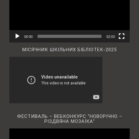
00:00
02:03
МІСЯЧНИК ШКІЛЬНИХ БІБЛІОТЕК-2025
ФЕСТИВАЛЬ – ВЕБКОНКУРС “НОВОРІЧНО –
РІЗДВЯНА МОЗАЇКА”
Відеопрогравач