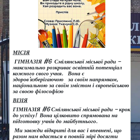
МІСІЯ
ГІМНАЗІЯ #6 Смілянської міської ради –
максимально розкриває освітній потенціал
кожного свого учня.
Вона є
здоров
’
язберігаючою за своїм напрямком,
національною за своїм змістом і європейською
за своєю філософією
ВІЗІЯ
ГІМНАЗІЯ #6 Смілянської міської ради
– крок
до успіху!
Вона
цілковито спрямована на
підготовку учнів до майбутнього.
Ми завжди відкриті для вас і впевнені, що
разом нам вдасться в повній мірі досягти