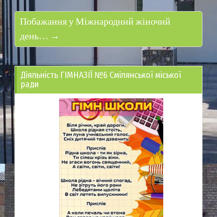
Побажання у Міжнародний жіночий
день… →
Діяльність ГІМНАЗІЇ №6 Смілянської міської
ради