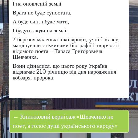
І на оновленій землі
Врага не буде супостата,
А буде син, і буде мати,
І будуть люди на землі.
7
березня маленькі школярики, учні 1 класу,
мандрували стежинами біографії і творчості
відомого поета – Тараса Григоровича
Шевченка.
Вони дізналися, що цього року Україна
відзначає 210 річницю від дня народження
кобзаря, пророка.
← Книжковий вернісаж «Шевченко не
поет, а голос душі українського народу»