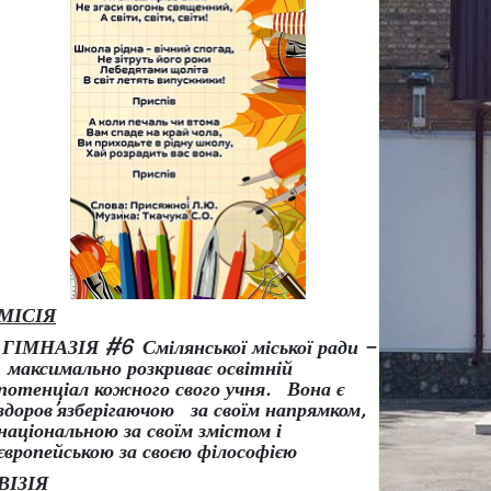
МІСІЯ
ГІМНАЗІЯ #6 Смілянської міської ради –
максимально розкриває освітній
потенціал кожного свого учня.
Вона є
здоров
’
язберігаючою за своїм напрямком,
національною за своїм змістом і
європейською за своєю філософією
ВІЗІЯ