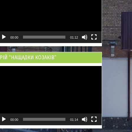
00:00
01:12
РІЙ “НАЩАДКИ КОЗАКІВ”
ідеопрогравач
00:00
01:14