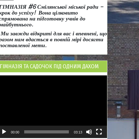
ГІМНАЗІЯ #6 Смілянської міської ради
–
крок до успіху!
Вона
цілковито
спрямована на підготовку учнів до
майбутнього.
Ми завжди відкриті для вас і впевнені, що
разом нам вдасться в повній мірі досягти
поставленої мети.
ГІМНАЗІЯ ТА САДОЧОК ПІД ОДНИМ ДАХОМ
ідеопрогравач
00:00
03:13