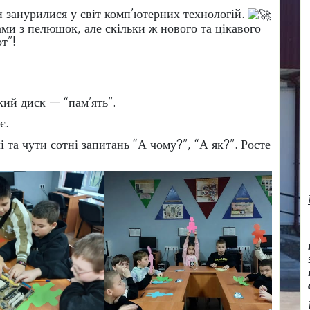
 занурилися у світ комп’ютерних технологій.
тами з пелюшок, але скільки ж нового та цікавого
т”!
ий диск — “пам’ять”.
є.
 та чути сотні запитань “А чому?”, “А як?”. Росте