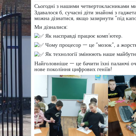
Сьогодні з нашими четвертокласниками ми
Здавалося б, сучасні діти знайомі з гадже
можна дізнатися, якщо зазирнути “під капо
Ми дізналися:
Як насправді працює комп’ютер.
Чому процесор — це “мозок”, а жорстк
Як технології змінюють наше майбутн
Найголовніше — це бачити їхні палаючі очі
нове покоління цифрових геніїв!