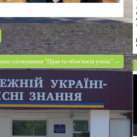
ина спілкування “Прав та обов’язків учнів.” →
В