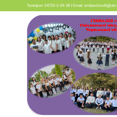
Skip
Телефон: 04733-2-09-38 | Email:
smilaschool6@ukr.
to
content