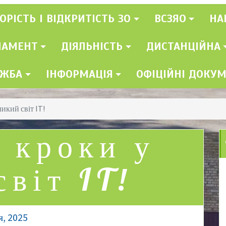
ОРІСТЬ І ВІДКРИТІСТЬ ЗО
ВСЗЯО
НА
ЛАМЕНТ
ДІЯЛЬНІСТЬ
ДИСТАНЦІЙНА
УЖБА
ІНФОРМАЦІЯ
ОФІЦІЙНІ ДОКУ
икий світ IT!
 кроки у
світ IT!
я, 2025