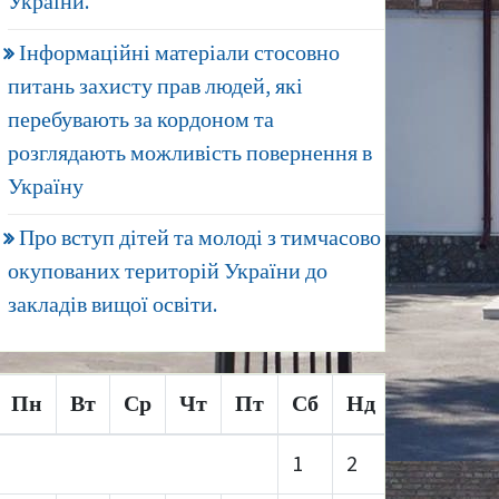
України.
Інформаційні матеріали стосовно
питань захисту прав людей, які
перебувають за кордоном та
розглядають можливість повернення в
Україну
Про вступ дітей та молоді з тимчасово
окупованих територій України до
закладів вищої освіти.
Пн
Вт
Ср
Чт
Пт
Сб
Нд
1
2