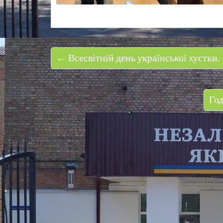
← Всесвітній день української хустки.
Год