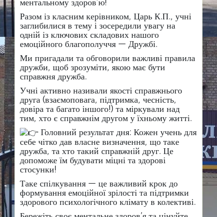
ментальному здоров’ю!
​Разом із класним керівником, Царь К.П., учні
заглибилися в тему і зосередили увагу на
одній із ключових складових нашого
емоційного благополуччя — Дружбі.
​Ми пригадали та обговорили важливі правила
дружби, щоб зрозуміти, якою має бути
справжня дружба.
​Учні активно називали якості справжнього
друга (взаємоповага, підтримка, чесність,
довіра та багато іншого!) та міркували над
тим, хто є справжнім другом у їхньому житті.
Головний результат дня: Кожен учень для
себе чітко дав власне визначення, що таке
дружба, та хто такий справжній друг. Це
допоможе їм будувати міцні та здорові
стосунки!
​Таке спілкування — це важливий крок до
формування емоційної зрілості та підтримки
здорового психологічного клімату в колективі.
​Бережіть своє ментальне здоров’я та цінуйте