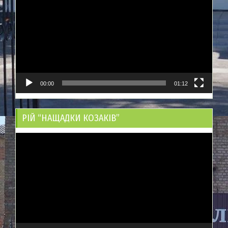
00:00
01:12
РІЙ “НАЩАДКИ КОЗАКІВ”
Відеопрогравач