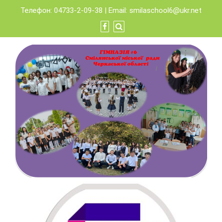
Skip
Телефон: 04733-2-09-38 | Email:
smilaschool6@ukr.net
to
content