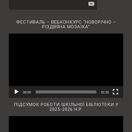
ФЕСТИВАЛЬ – ВЕБКОНКУРС “НОВОРІЧНО –
РІЗДВЯНА МОЗАЇКА”
Відеопрогравач
00:00
01:55
ПІДСУМОК РОБОТИ ШКІЛЬНОЇ БІБЛІОТЕКИ У
2025-2026 Н.Р.
Відеопрогравач