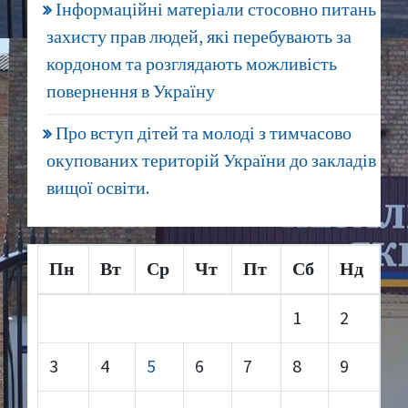
Інформаційні матеріали стосовно питань
захисту прав людей, які перебувають за
кордоном та розглядають можливість
повернення в Україну
Про вступ дітей та молоді з тимчасово
окупованих територій України до закладів
вищої освіти.
Пн
Вт
Ср
Чт
Пт
Сб
Нд
1
2
3
4
5
6
7
8
9