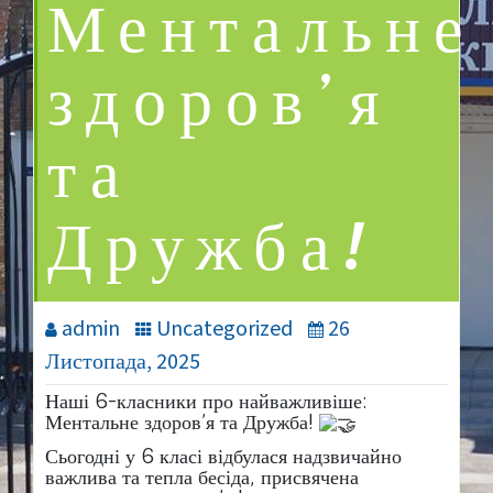
Ментальне
здоров’я
та
Дружба!
admin
Uncategorized
26
Листопада, 2025
Наші 6-класники про найважливіше:
Ментальне здоров’я та Дружба!
​Сьогодні у 6 класі відбулася надзвичайно
важлива
та тепла бесіда, присвячена