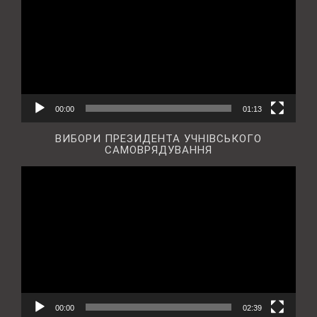
00:00
01:13
ВИБОРИ ПРЕЗИДЕНТА УЧНІВСЬКОГО
САМОВРЯДУВАННЯ
Відеопрогравач
00:00
02:39