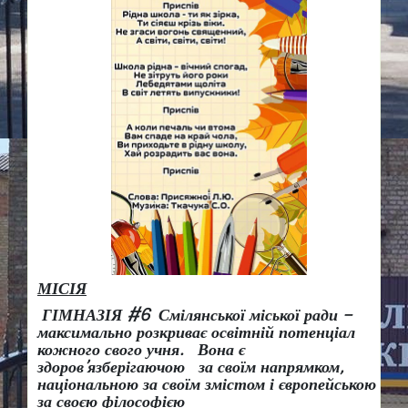
МІСІЯ
ГІМНАЗІЯ #6 Смілянської міської ради –
максимально розкриває освітній потенціал
кожного свого учня.
Вона є
здоров
’
язберігаючою за своїм напрямком,
національною за своїм змістом і європейською
за своєю філософією