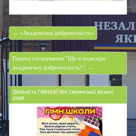
← «Академічна доброчесність»
Година спілкування “Що я знаю про
академічну доброчесність?”, →
Діяльність ГІМНАЗІЇ №6 Смілянської міської
ради