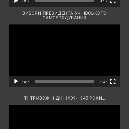
00:00
01:13
ВИБОРИ ПРЕЗИДЕНТА УЧНІВСЬКОГО
САМОВРЯДУВАННЯ
Відеопрогравач
00:00
02:39
ТІ ТРИВОЖНІ ДНІ 1939-1945 РОКИ…
Відеопрогравач