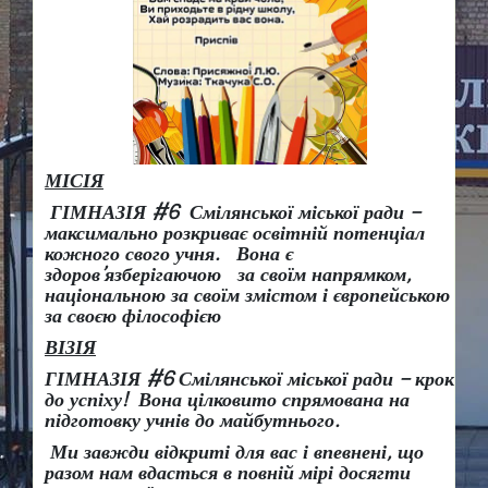
МІСІЯ
ГІМНАЗІЯ #6 Смілянської міської ради –
максимально розкриває освітній потенціал
кожного свого учня.
Вона є
здоров
’
язберігаючою за своїм напрямком,
національною за своїм змістом і європейською
за своєю філософією
ВІЗІЯ
ГІМНАЗІЯ #6 Смілянської міської ради
– крок
до успіху!
Вона
цілковито спрямована на
підготовку учнів до майбутнього.
Ми завжди відкриті для вас і впевнені, що
разом нам вдасться в повній мірі досягти