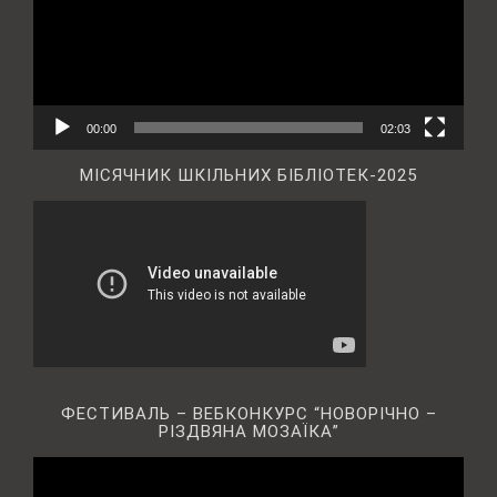
00:00
02:03
МІСЯЧНИК ШКІЛЬНИХ БІБЛІОТЕК-2025
ФЕСТИВАЛЬ – ВЕБКОНКУРС “НОВОРІЧНО –
РІЗДВЯНА МОЗАЇКА”
Відеопрогравач