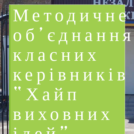
Методичне
об’єднанн
класних
керівників
“Хайп
виховних