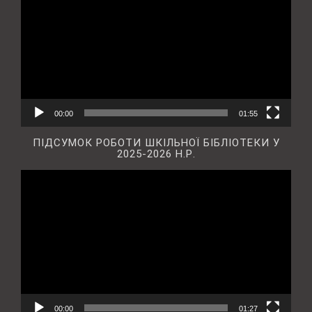
00:00
01:55
ПІДСУМОК РОБОТИ ШКІЛЬНОЇ БІБЛІОТЕКИ У
2025-2026 Н.Р.
Відеопрогравач
00:00
01:27