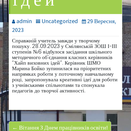
ідей”
admin
Uncategorized
29 Вересня,
2023
Справжній учитель завжди у творчому
пошуку. 28.09.2023 у Смілянській ЗОШ І-ІІІ
ступенів №6 відбулося засідання шкільного
методичного об’єднання класних керівників
“Хайп виховних ідей”. Керівник ШМО
Марина Бойко зупинилася на пріоритетних
напрямках роботи у поточному навчальному
році, запропонувала креативні ідеї для роботи
з учнівськими спільнотами та спонукала
педагогів до творчої активності.
← Вітання З Днем працівників освіти!