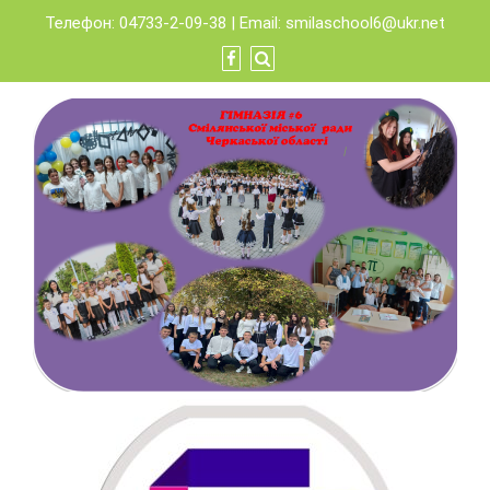
Skip
Телефон: 04733-2-09-38 | Email:
smilaschool6@ukr.net
to
content