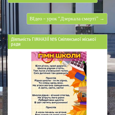
ВІдео – урок “Дзеркала смерті” →
Діяльність ГІМНАЗІЇ №6 Смілянської міської
ради