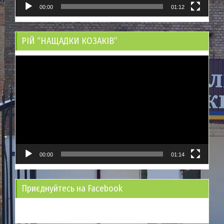
00:00
01:12
РІЙ “НАЩАДКИ КОЗАКІВ”
Відеопрогравач
00:00
01:14
Приєднуйтесь на Facebook