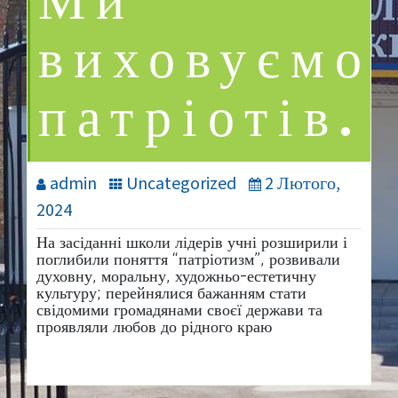
Ми
виховуємо
патріотів.
admin
Uncategorized
2 Лютого,
2024
На засіданні школи лідерів учні розширили і
поглибили поняття “патріотизм”, розвивали
духовну, моральну, художньо-естетичну
культуру; перейнялися бажанням стати
свідомими громадянами своєї держави та
проявляли любов до рідного краю