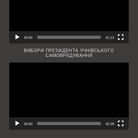
00:00
01:13
ВИБОРИ ПРЕЗИДЕНТА УЧНІВСЬКОГО
САМОВРЯДУВАННЯ
Відеопрогравач
00:00
02:39