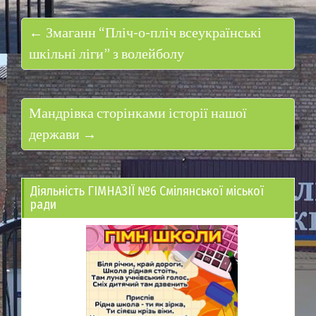
← Змаганн “Пліч-о-пліч всеукраїнські
шкільні ліги” з волейболу
Мандрівка сторінками історії нашої
держави →
Діяльність ГІМНАЗІЇ №6 Смілянської міської
ради