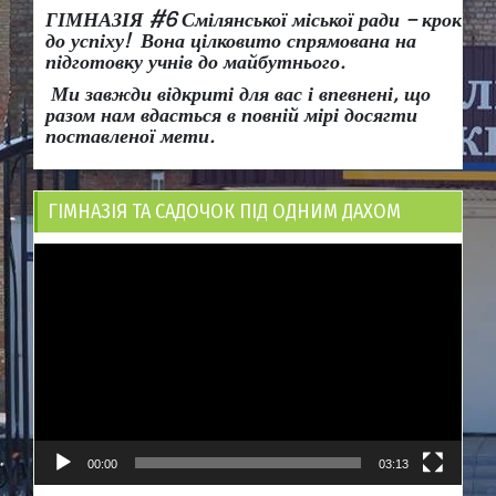
ГІМНАЗІЯ #6 Смілянської міської ради
– крок
до успіху!
Вона
цілковито спрямована на
підготовку учнів до майбутнього.
Ми завжди відкриті для вас і впевнені, що
разом нам вдасться в повній мірі досягти
поставленої мети.
ГІМНАЗІЯ ТА САДОЧОК ПІД ОДНИМ ДАХОМ
Відеопрогравач
00:00
03:13