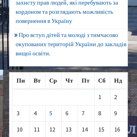
захисту прав людей, які перебувають за
кордоном та розглядають можливість
повернення в Україну
Про вступ дітей та молоді з тимчасово
окупованих територій України до закладів
вищої освіти.
Пн
Вт
Ср
Чт
Пт
Сб
Нд
1
2
3
4
5
6
7
8
9
10
11
12
13
14
15
16