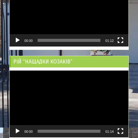
00:00
01:12
РІЙ “НАЩАДКИ КОЗАКІВ”
Відеопрогравач
00:00
01:14