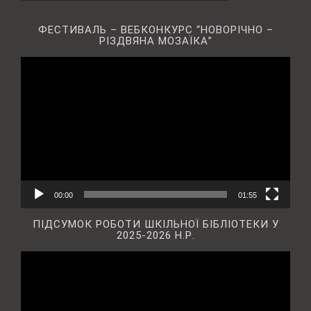
ФЕСТИВАЛЬ – ВЕБКОНКУРС “НОВОРІЧНО –
РІЗДВЯНА МОЗАЇКА”
Відеопрогравач
00:00
01:55
ПІДСУМОК РОБОТИ ШКІЛЬНОЇ БІБЛІОТЕКИ У
2025-2026 Н.Р.
Відеопрогравач