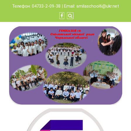
Skip
Телефон: 04733-2-09-38 | Email:
smilaschool6@ukr.net
to
content