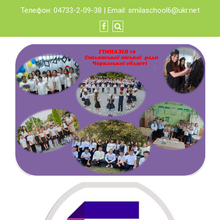
Skip
Телефон: 04733-2-09-38 | Email:
smilaschool6@ukr.net
to
content