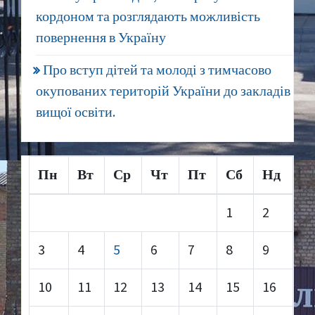
кордоном та розглядають можливість
повернення в Україну
Про вступ дітей та молоді з тимчасово
окупованих територій України до закладів
вищої освіти.
Пн
Вт
Ср
Чт
Пт
Сб
Нд
1
2
3
4
5
6
7
8
9
10
11
12
13
14
15
16