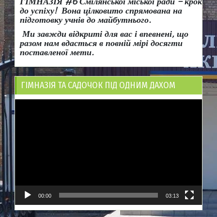
ГІМНАЗІЯ #6 Смілянської міської ради
– крок
до успіху!
Вона
цілковито спрямована на
підготовку учнів до майбутнього.
Ми завжди відкриті для вас і впевнені, що
разом нам вдасться в повній мірі досягти
поставленої мети.
ГІМНАЗІЯ ТА САДОЧОК ПІД ОДНИМ ДАХОМ
Відеопрогравач
00:00
03:13