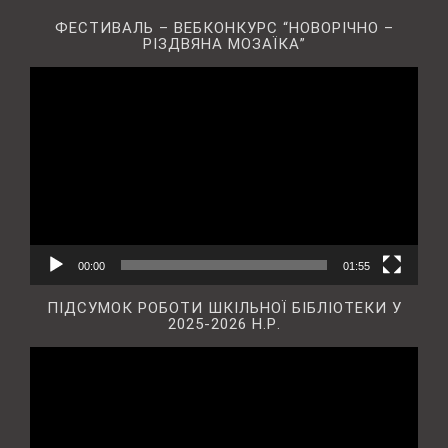
ФЕСТИВАЛЬ – ВЕБКОНКУРС “НОВОРІЧНО –
РІЗДВЯНА МОЗАЇКА”
Відеопрогравач
00:00
01:55
ПІДСУМОК РОБОТИ ШКІЛЬНОЇ БІБЛІОТЕКИ У
2025-2026 Н.Р.
Відеопрогравач