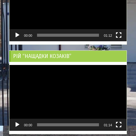
00:00
01:12
РІЙ “НАЩАДКИ КОЗАКІВ”
Відеопрогравач
00:00
01:14