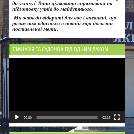
до успіху!
Вона
цілковито спрямована на
підготовку учнів до майбутнього.
Ми завжди відкриті для вас і впевнені, що
разом нам вдасться в повній мірі досягти
поставленої мети.
ГІМНАЗІЯ ТА САДОЧОК ПІД ОДНИМ ДАХОМ
Відеопрогравач
00:00
03:13