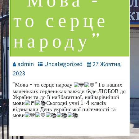
“Мова –
то серце
народу”
admin
Uncategorized
27 Жовтня,
2023
“Мова – то серце народу
” І в наших
маленьких серденьках завжди буде ЛЮБОВ до
України та до її найбагатшої, найчарівнішої
мови
Сьогодні учні 1-4 класів
відзначали День української писемності та
мови