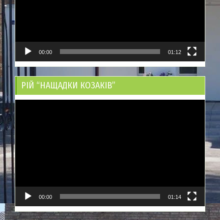
00:00
01:12
РІЙ “НАЩАДКИ КОЗАКІВ”
Відеопрогравач
00:00
01:14