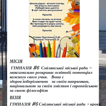
МІСІЯ
ГІМНАЗІЯ #6 Смілянської міської ради –
максимально розкриває освітній потенціал
кожного свого учня.
Вона є
здоров
’
язберігаючою за своїм напрямком,
національною за своїм змістом і європейською
за своєю філософією
ВІЗІЯ
ГІМНАЗІЯ #6 Смілянської міської ради
– крок