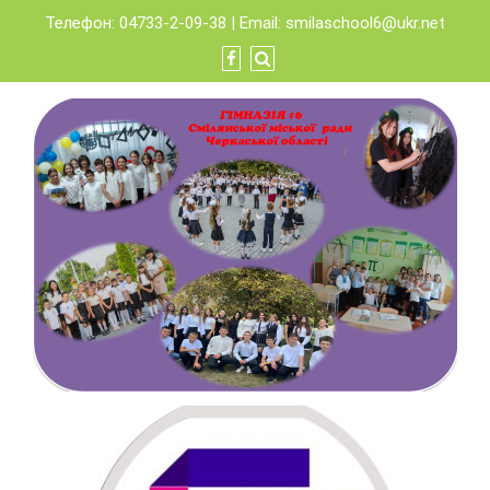
Skip
Телефон: 04733-2-09-38 | Email:
smilaschool6@ukr.net
to
content