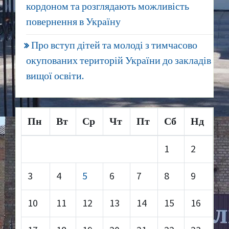
кордоном та розглядають можливість
повернення в Україну
Про вступ дітей та молоді з тимчасово
окупованих територій України до закладів
вищої освіти.
Пн
Вт
Ср
Чт
Пт
Сб
Нд
1
2
3
4
5
6
7
8
9
10
11
12
13
14
15
16