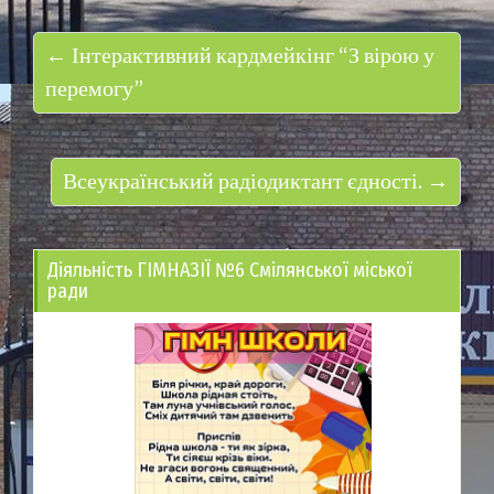
← Інтерактивний кардмейкінг “З вірою у
перемогу”
Всеукраїнський радіодиктант єдності. →
Діяльність ГІМНАЗІЇ №6 Смілянської міської
ради