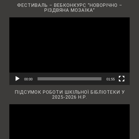
ФЕСТИВАЛЬ – ВЕБКОНКУРС “НОВОРІЧНО –
РІЗДВЯНА МОЗАЇКА”
Відеопрогравач
00:00
01:55
ПІДСУМОК РОБОТИ ШКІЛЬНОЇ БІБЛІОТЕКИ У
2025-2026 Н.Р.
Відеопрогравач