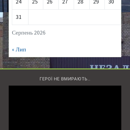
24
25
26
27
28
29
30
31
Серпень 2026
« Лип
ГЕРОЇ НЕ ВМИРАЮТЬ…
Відеопрогравач