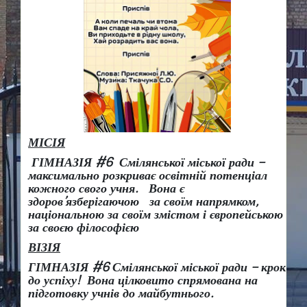
МІСІЯ
ГІМНАЗІЯ #6 Смілянської міської ради –
максимально розкриває освітній потенціал
кожного свого учня.
Вона є
здоров
’
язберігаючою за своїм напрямком,
національною за своїм змістом і європейською
за своєю філософією
ВІЗІЯ
ГІМНАЗІЯ #6 Смілянської міської ради
– крок
до успіху!
Вона
цілковито спрямована на
підготовку учнів до майбутнього.