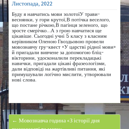
Листопада, 2022
Буду я навчатись мови золотоїУ трави-
веснянки, у гори крутої,В потічка веселого,
що постане річкою,В пагінця зеленого, що
зросте смерічко…А з грою навчатися ще
цікавіше. Сьогодні учні 5 класу з класним
керівником Оленою Гвоздьовою провели
мовознавчу гру-квест «У царстві рідної мови»
й пригадали вивчене за допомогою бліц-
вікторини, удосконалили перекладацькі
навички, пригадали цікаві фразеологізми,
дали відповіді на жартівливі питання, які
примушували логічно мислити, утворювали
нові слова.
← Мовознавча година «З історії дня