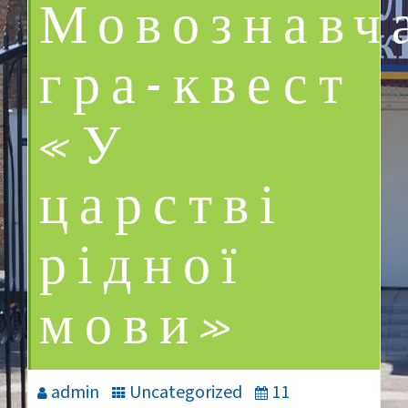
Мовознавч
гра-квест
«У
царстві
рідної
мови»
admin
Uncategorized
11