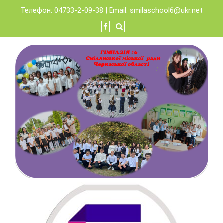
Skip
Телефон: 04733-2-09-38 | Email:
smilaschool6@ukr.net
to
content