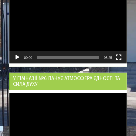
Відеопрогравач
00:00
03:25
У ГІМНАЗІЇ №6 ПАНУЄ АТМОСФЕРА ЄДНОСТІ ТА
СИЛА ДУХУ
Відеопрогравач