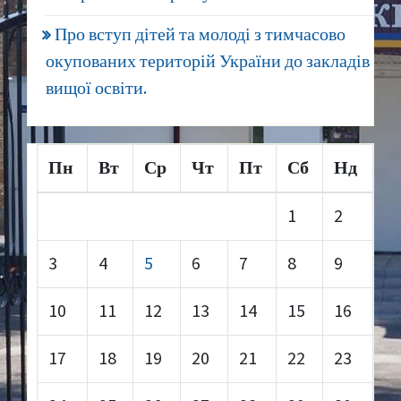
Про вступ дітей та молоді з тимчасово
окупованих територій України до закладів
вищої освіти.
Пн
Вт
Ср
Чт
Пт
Сб
Нд
1
2
3
4
5
6
7
8
9
10
11
12
13
14
15
16
17
18
19
20
21
22
23