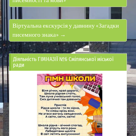
писемності та мови»
Віртуальна екскурсія у давнину «Загадки
писемного знака» →
Діяльність ГІМНАЗІЇ №6 Смілянської міської
ради