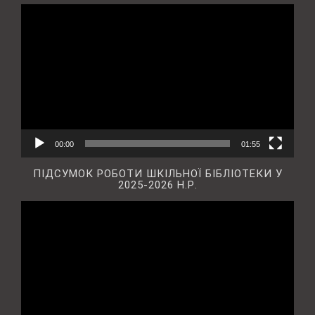
Відеопрогравач
00:00
01:55
ПІДСУМОК РОБОТИ ШКІЛЬНОЇ БІБЛІОТЕКИ У
2025-2026 Н.Р.
Відеопрогравач