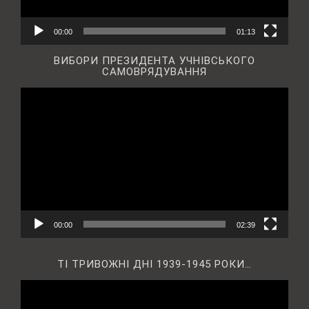
00:00
01:13
ВИБОРИ ПРЕЗИДЕНТА УЧНІВСЬКОГО
САМОВРЯДУВАННЯ
Відеопрогравач
00:00
02:39
ТІ ТРИВОЖНІ ДНІ 1939-1945 РОКИ…
Відеопрогравач