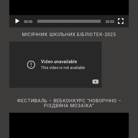
00:00
02:03
МІСЯЧНИК ШКІЛЬНИХ БІБЛІОТЕК-2025
ФЕСТИВАЛЬ – ВЕБКОНКУРС “НОВОРІЧНО –
РІЗДВЯНА МОЗАЇКА”
Відеопрогравач