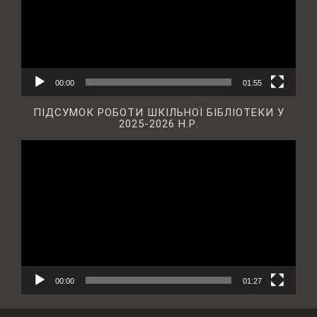
00:00
01:55
ПІДСУМОК РОБОТИ ШКІЛЬНОЇ БІБЛІОТЕКИ У
2025-2026 Н.Р.
Відеопрогравач
00:00
01:27