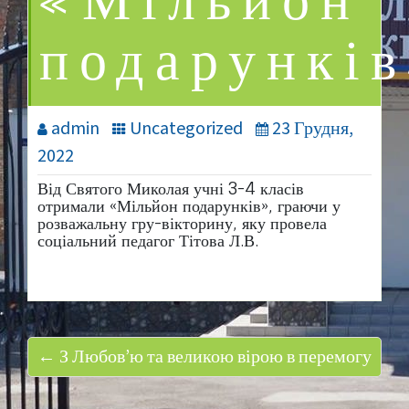
«Мільйон
подарункі
admin
Uncategorized
23 Грудня,
2022
Від Святого Миколая учні 3-4 класів
отримали «Мільйон подарунків», граючи у
розважальну гру-вікторину, яку провела
соціальний педагог Тітова Л.В.
← З Любов’ю та великою вірою в перемогу