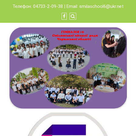
Skip
Телефон: 04733-2-09-38 | Email:
smilaschool6@ukr.net
to
content