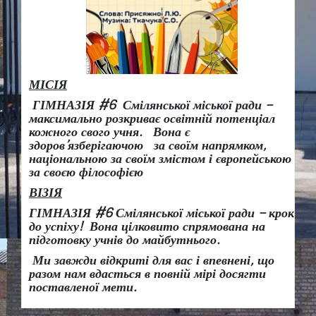
МІСІЯ
ГІМНАЗІЯ #6 Смілянської міської ради –
максимально розкриває освітній потенціал
кожного свого учня.
Вона є
здоров
’
язберігаючою за своїм напрямком,
національною за своїм змістом і європейською
за своєю філософією
ВІЗІЯ
ГІМНАЗІЯ #6 Смілянської міської ради
– крок
до успіху!
Вона
цілковито спрямована на
підготовку учнів до майбутнього.
Ми завжди відкриті для вас і впевнені, що
разом нам вдасться в повній мірі досягти
поставленої мети.