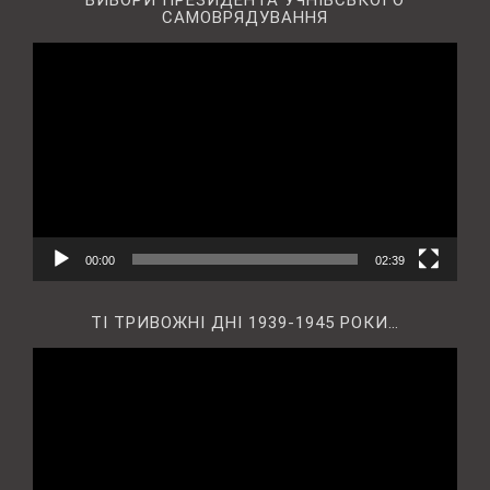
ВИБОРИ ПРЕЗИДЕНТА УЧНІВСЬКОГО
САМОВРЯДУВАННЯ
Відеопрогравач
00:00
02:39
ТІ ТРИВОЖНІ ДНІ 1939-1945 РОКИ…
Відеопрогравач