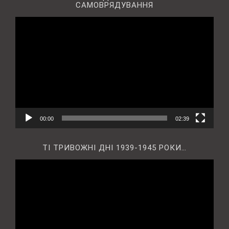
САМОВРЯДУВАННЯ
Відеопрогравач
00:00
02:39
ТІ ТРИВОЖНІ ДНІ 1939-1945 РОКИ…
Відеопрогравач