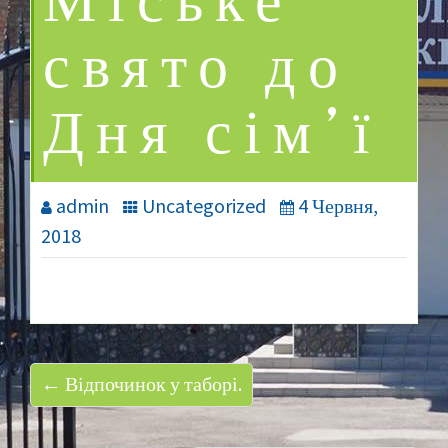
Міське
свято до
Дня сім’ї
admin
Uncategorized
4 Червня,
2018
← Відпочинок у таборі.