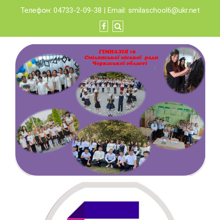
Skip
Телефон: 04733-2-09-38 | Email:
smilaschool6@ukr.net
to
content