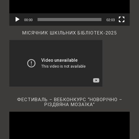
00:00
02:03
МІСЯЧНИК ШКІЛЬНИХ БІБЛІОТЕК-2025
ФЕСТИВАЛЬ – ВЕБКОНКУРС “НОВОРІЧНО –
РІЗДВЯНА МОЗАЇКА”
Відеопрогравач