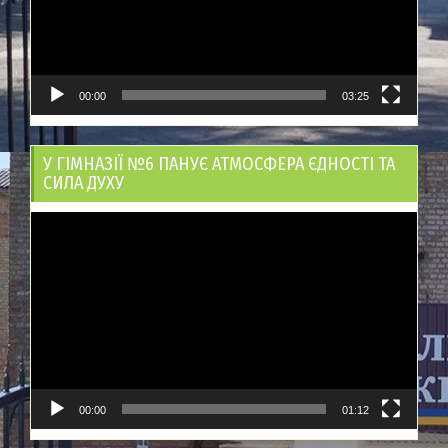
00:00
03:25
У ГІМНАЗІЇ №6 ПАНУЄ АТМОСФЕРА ЄДНОСТІ ТА
СИЛА ДУХУ
Відеопрогравач
00:00
01:12