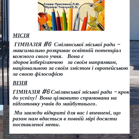
МІСІЯ
ГІМНАЗІЯ #6 Смілянської міської ради –
максимально розкриває освітній потенціал
кожного свого учня.
Вона є
здоров
’
язберігаючою за своїм напрямком,
національною за своїм змістом і європейською
за своєю філософією
ВІЗІЯ
ГІМНАЗІЯ #6 Смілянської міської ради
– крок
до успіху!
Вона
цілковито спрямована на
підготовку учнів до майбутнього.
Ми завжди відкриті для вас і впевнені, що
разом нам вдасться в повній мірі досягти
поставленої мети.