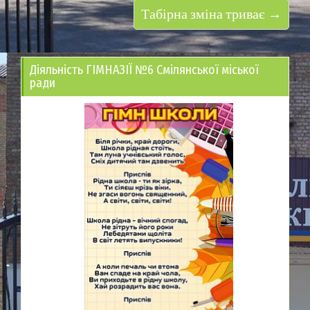
Табірна зміна триває →
Діяльність ГІМНАЗІЇ №6 Смілянської міської
ради