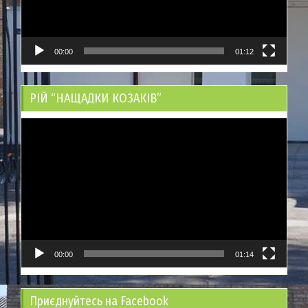
00:00
01:12
РІЙ “НАЩАДКИ КОЗАКІВ”
Відеопрогравач
00:00
01:14
Приєднуйтесь на Facebook