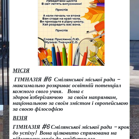
МІСІЯ
ГІМНАЗІЯ #6 Смілянської міської ради –
максимально розкриває освітній потенціал
кожного свого учня.
Вона є
здоров
’
язберігаючою за своїм напрямком,
національною за своїм змістом і європейською
за своєю філософією
ВІЗІЯ
ГІМНАЗІЯ #6 Смілянської міської ради
– крок
до успіху!
Вона
цілковито спрямована на
підготовку учнів до майбутнього.