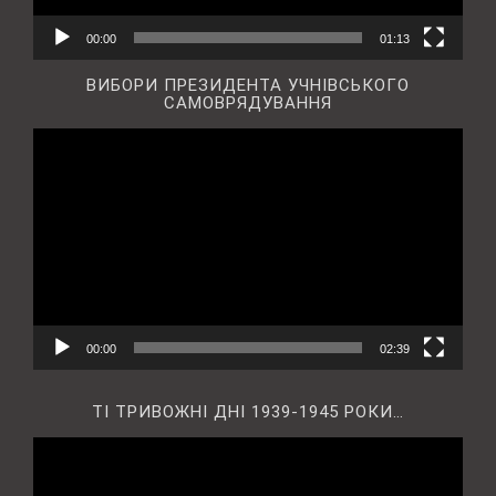
00:00
01:13
ВИБОРИ ПРЕЗИДЕНТА УЧНІВСЬКОГО
САМОВРЯДУВАННЯ
Відеопрогравач
00:00
02:39
ТІ ТРИВОЖНІ ДНІ 1939-1945 РОКИ…
Відеопрогравач