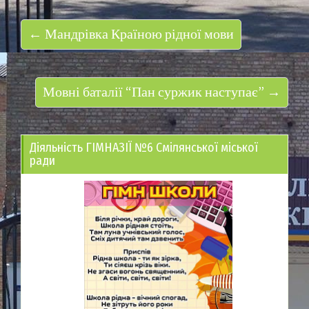
← Мандрівка Країною рідної мови
Мовні баталії “Пан суржик наступає” →
Діяльність ГІМНАЗІЇ №6 Смілянської міської
ради