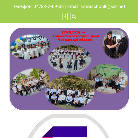
Skip
Телефон: 04733-2-09-38 | Email:
smilaschool6@ukr.net
to
content