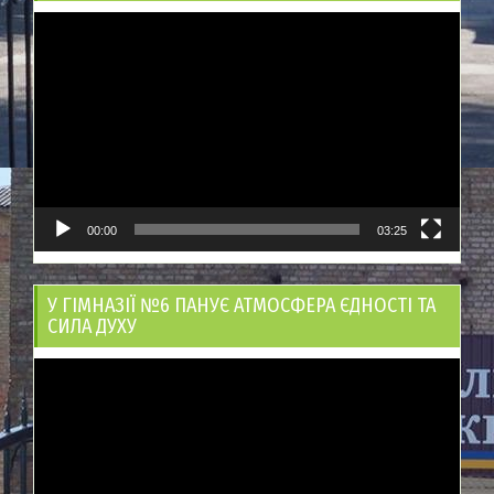
Відеопрогравач
00:00
03:25
У ГІМНАЗІЇ №6 ПАНУЄ АТМОСФЕРА ЄДНОСТІ ТА
СИЛА ДУХУ
Відеопрогравач