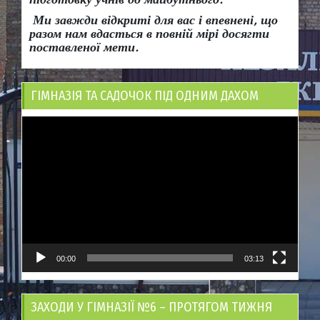
Ми завжди відкриті для вас і впевнені, що
разом нам вдасться в повній мірі досягти
поставленої мети.
ГІМНАЗІЯ ТА САДОЧОК ПІД ОДНИМ ДАХОМ
Відеопрогравач
00:00
03:13
ЗАХОДИ У ГІМНАЗІЇ №6 – ПРОТЯГОМ ТИЖНЯ