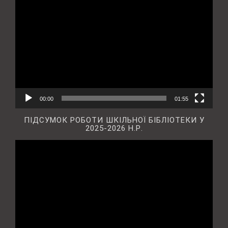
Відеопрогравач
00:00
01:55
ПІДСУМОК РОБОТИ ШКІЛЬНОЇ БІБЛІОТЕКИ У
2025-2026 Н.Р.
Відеопрогравач