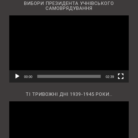
ВИБОРИ ПРЕЗИДЕНТА УЧНІВСЬКОГО
САМОВРЯДУВАННЯ
Відеопрогравач
00:00
02:39
ТІ ТРИВОЖНІ ДНІ 1939-1945 РОКИ…
Відеопрогравач