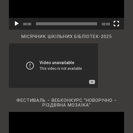
00:00
02:03
МІСЯЧНИК ШКІЛЬНИХ БІБЛІОТЕК-2025
ФЕСТИВАЛЬ – ВЕБКОНКУРС “НОВОРІЧНО –
РІЗДВЯНА МОЗАЇКА”
Відеопрогравач