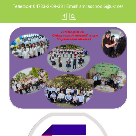
Skip
Телефон: 04733-2-09-38 | Email:
smilaschool6@ukr.net
to
content