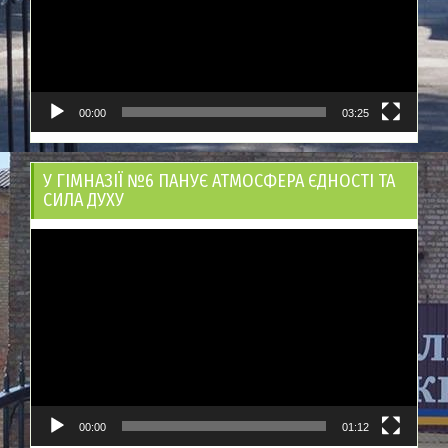
00:00
03:25
У ГІМНАЗІЇ №6 ПАНУЄ АТМОСФЕРА ЄДНОСТІ ТА
СИЛА ДУХУ
Відеопрогравач
00:00
01:12