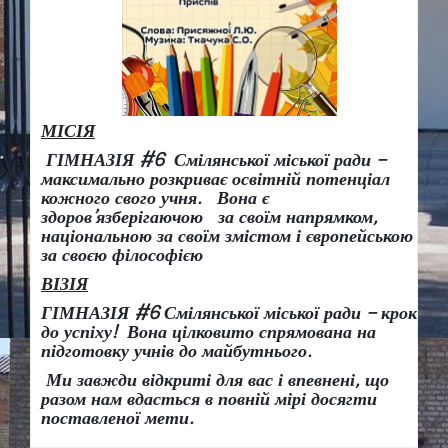
МІСІЯ
ГІМНАЗІЯ #6 Смілянської міської ради –
максимально розкриває освітній потенціал
кожного свого учня.
Вона є
здоров
’
язберігаючою за своїм напрямком,
національною за своїм змістом і європейською
за своєю філософією
ВІЗІЯ
ГІМНАЗІЯ #6 Смілянської міської ради
– крок
до успіху!
Вона
цілковито спрямована на
підготовку учнів до майбутнього.
Ми завжди відкриті для вас і впевнені, що
разом нам вдасться в повній мірі досягти
поставленої мети.