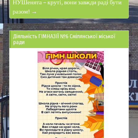
НУШенята – круті, вони завжди раді бути
разом! →
Діяльність ГІМНАЗІЇ №6 Смілянської міської
ради