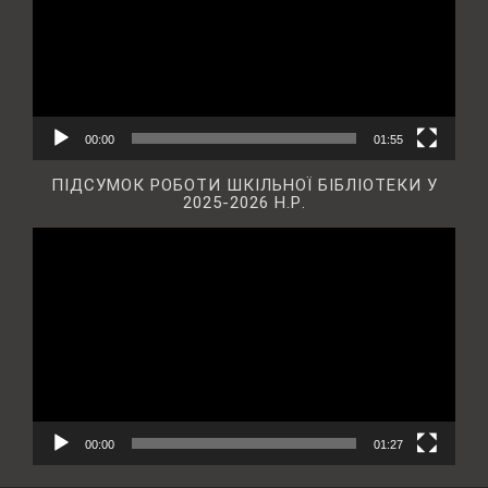
00:00
01:55
ПІДСУМОК РОБОТИ ШКІЛЬНОЇ БІБЛІОТЕКИ У
2025-2026 Н.Р.
Відеопрогравач
00:00
01:27