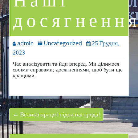
Наші
досягнення
admin
Uncategorized
25 Грудня,
2023
Час аналізувати та йди вперед. Ми ділимося
своїми справами, досягненнями, щоб бути ще
кращими.
← Велика праця і гідна нагорода!