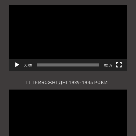
Відеопрогравач
00:00
02:39
ТІ ТРИВОЖНІ ДНІ 1939-1945 РОКИ…
Відеопрогравач