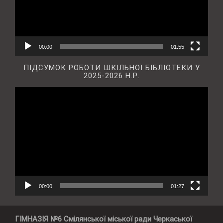
00:00
01:55
ПІДСУМОК РОБОТИ ШКІЛЬНОЇ БІБЛІОТЕКИ У
2025-2026 Н.Р.
Відеопрогравач
00:00
01:27
ГІМНАЗІЯ №6 Смілянської міської ради Черкаської