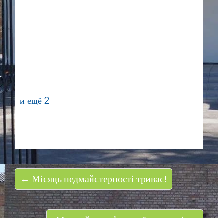
и ещё 2
← Місяць педмайстерності триває!