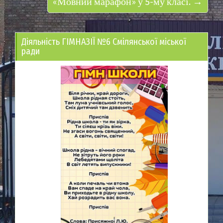
«Мовний марафон» у 5-му класі. →
Діяльність ГІМНАЗІЇ №6 Смілянської міської
ради