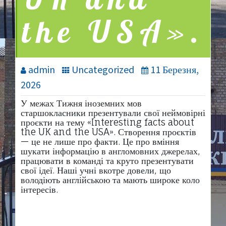
UK and
the USA».
admin
Uncategorized
11 Березня,
2026
У межах Тижня іноземних мов
старшокласники презентували свої неймовірні
проєкти на тему «Interesting facts about
the UK and the USA». Створення проєктів
— це не лише про факти. Це про вміння
шукати інформацію в англомовних джерелах,
працювати в команді та круто презентувати
свої ідеї. Наші учні вкотре довели, що
володіють англійською та мають широке коло
інтересів.