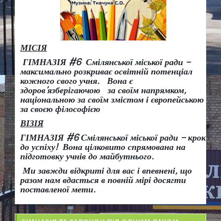
МІСІЯ
ГІМНАЗІЯ #6 Смілянської міської ради –
максимально розкриває освітній потенціал
кожного свого учня.
Вона є
здоров
’
язберігаючою за своїм напрямком,
національною за своїм змістом і європейською
за своєю філософією
ВІЗІЯ
ГІМНАЗІЯ #6 Смілянської міської ради
– крок
до успіху!
Вона
цілковито спрямована на
підготовку учнів до майбутнього.
Ми завжди відкриті для вас і впевнені, що
разом нам вдасться в повній мірі досягти
поставленої мети.