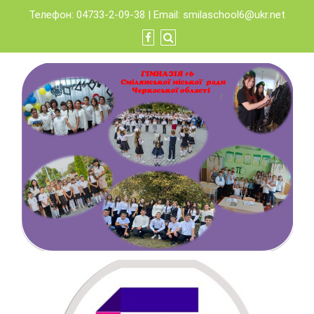
Skip
Телефон: 04733-2-09-38 | Email:
smilaschool6@ukr.net
to
content