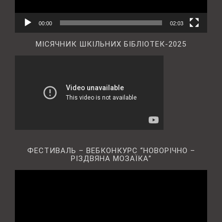
00:00
02:03
МІСЯЧНИК ШКІЛЬНИХ БІБЛІОТЕК-2025
ФЕСТИВАЛЬ – ВЕБКОНКУРС “НОВОРІЧНО –
РІЗДВЯНА МОЗАЇКА”
Відеопрогравач