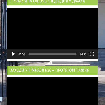
ГІМНАЗІЯ ТА САДОЧОК ПІД ОДНИМ ДАХОМ
Відеопрогравач
00:00
03:13
ЗАХОДИ У ГІМНАЗІЇ №6 – ПРОТЯГОМ ТИЖНЯ
Відеопрогравач