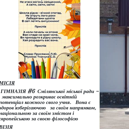
МІСІЯ
ГІМНАЗІЯ #6 Смілянської міської ради –
максимально розкриває освітній
потенціал кожного свого учня.
Вона є
здоров
’
язберігаючою за своїм напрямком,
національною за своїм змістом і
європейською за своєю філософією
ВІЗІЯ