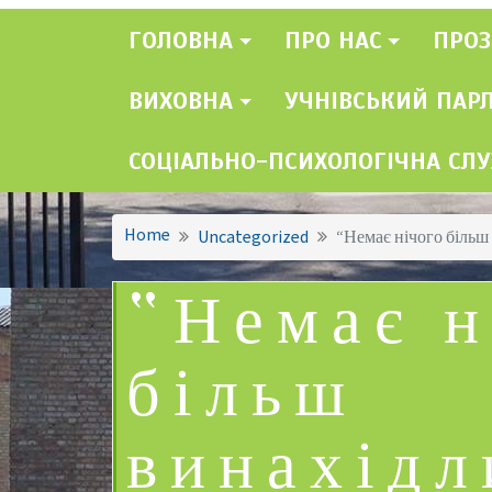
ГОЛОВНА
ПРО НАС
ПРОЗ
ВИХОВНА
УЧНІВСЬКИЙ ПАР
СОЦІАЛЬНО-ПСИХОЛОГІЧНА СЛ
Home
Uncategorized
“Немає нічого більш
“Немає н
більш
винахідл