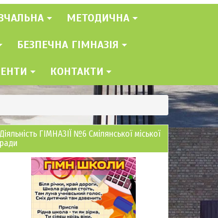
ВЧАЛЬНА
МЕТОДИЧНА
БЕЗПЕЧНА ГІМНАЗІЯ
МЕНТИ
КОНТАКТИ
Діяльність ГІМНАЗІЇ №6 Смілянської міської
ради