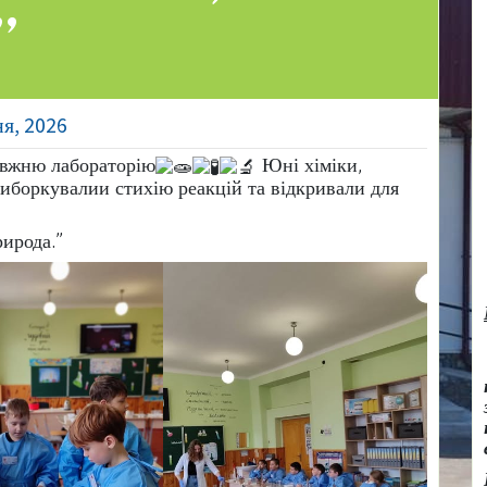
”
ня, 2026
авжню лабораторію
Юні хіміки,
иборкувалии стихію реакцій та відкривали для
рирода.”