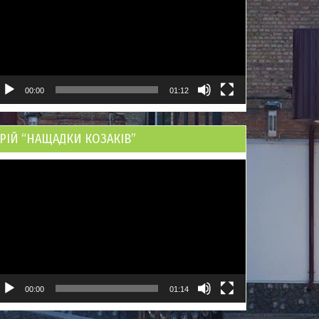
00:00
01:12
РІЙ “НАЩАДКИ КОЗАКІВ”
ідеопрогравач
00:00
01:14