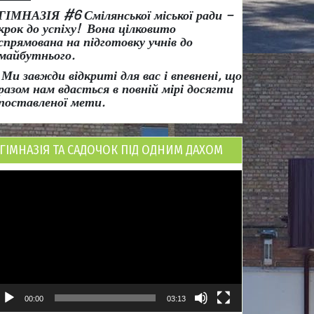
ГІМНАЗІЯ #6 Смілянської міської ради
–
крок до успіху!
Вона
цілковито
спрямована на підготовку учнів до
майбутнього.
Ми завжди відкриті для вас і впевнені, що
разом нам вдасться в повній мірі досягти
поставленої мети.
ГІМНАЗІЯ ТА САДОЧОК ПІД ОДНИМ ДАХОМ
ідеопрогравач
00:00
03:13