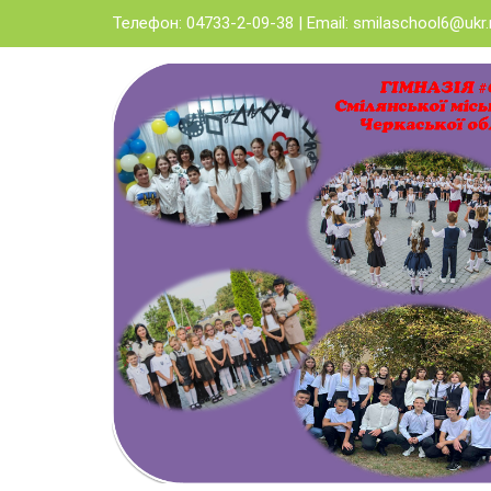
Skip
Телефон: 04733-2-09-38 | Email:
smilaschool6@ukr.
to
content