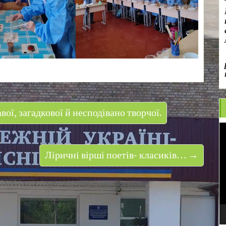
вої, загадкової й несподівано творчої.
В
Ліричні вірші поетів- класиків… →