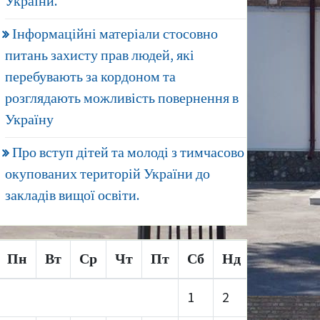
України.
Інформаційні матеріали стосовно
питань захисту прав людей, які
перебувають за кордоном та
розглядають можливість повернення в
Україну
Про вступ дітей та молоді з тимчасово
окупованих територій України до
закладів вищої освіти.
Пн
Вт
Ср
Чт
Пт
Сб
Нд
1
2