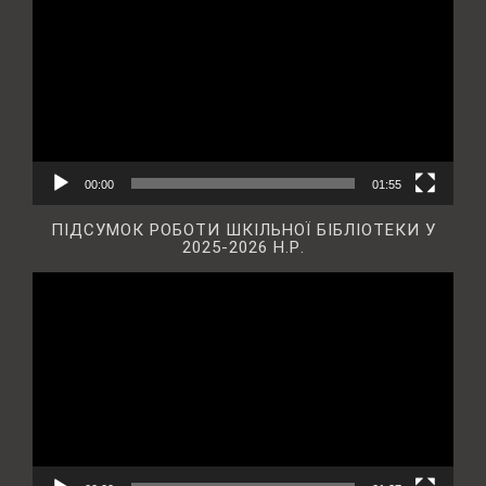
00:00
01:55
ПІДСУМОК РОБОТИ ШКІЛЬНОЇ БІБЛІОТЕКИ У
2025-2026 Н.Р.
Відеопрогравач