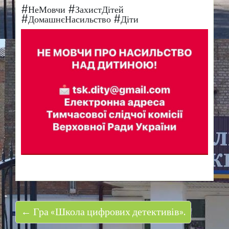
#НеМовчи #ЗахистДітей
#ДомашнєНасильство #Діти
← Гра «Школа цифрових детективів».