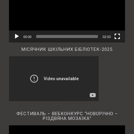
00:00
02:03
МІСЯЧНИК ШКІЛЬНИХ БІБЛІОТЕК-2025
ФЕСТИВАЛЬ – ВЕБКОНКУРС “НОВОРІЧНО –
РІЗДВЯНА МОЗАЇКА”
Відеопрогравач