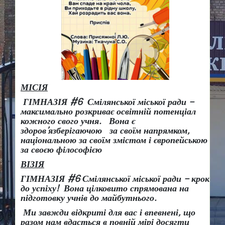
МІСІЯ
ГІМНАЗІЯ #6 Смілянської міської ради –
максимально розкриває освітній потенціал
кожного свого учня.
Вона є
здоров
’
язберігаючою за своїм напрямком,
національною за своїм змістом і європейською
за своєю філософією
ВІЗІЯ
ГІМНАЗІЯ #6 Смілянської міської ради
– крок
до успіху!
Вона
цілковито спрямована на
підготовку учнів до майбутнього.
Ми завжди відкриті для вас і впевнені, що
разом нам вдасться в повній мірі досягти