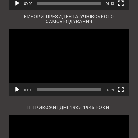
00:00
01:13
ВИБОРИ ПРЕЗИДЕНТА УЧНІВСЬКОГО
САМОВРЯДУВАННЯ
Відеопрогравач
00:00
02:39
ТІ ТРИВОЖНІ ДНІ 1939-1945 РОКИ…
Відеопрогравач