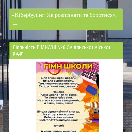
«Кібербулінг. Як розпізнати та боротися».
→
Діяльність ГІМНАЗІЇ №6 Смілянської міської
ради