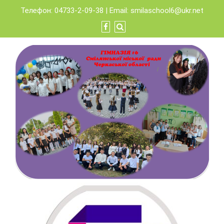
Skip
Телефон: 04733-2-09-38 | Email:
smilaschool6@ukr.net
to
content