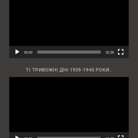
00:00
02:39
ТІ ТРИВОЖНІ ДНІ 1939-1945 РОКИ…
Відеопрогравач