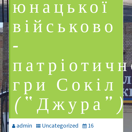
юнацької
військово
–
патріотичн
гри Сокіл
(“Джура”)
admin
Uncategorized
16