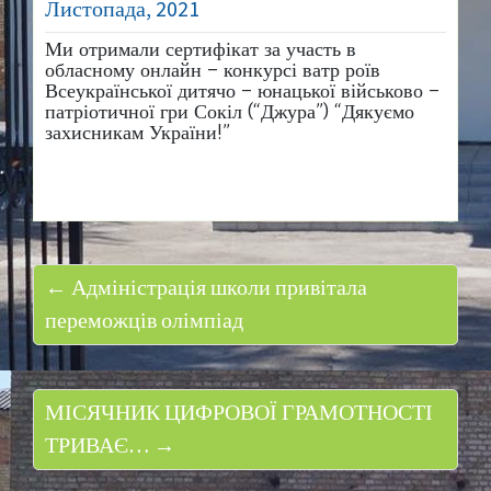
Листопада, 2021
Ми отримали сертифікат за участь в
обласному онлайн – конкурсі ватр роїв
Всеукраїнської дитячо – юнацької військово –
патріотичної гри Сокіл (“Джура”) “Дякуємо
захисникам України!”
← Адміністрація школи привітала
переможців олімпіад
МІСЯЧНИК ЦИФРОВОЇ ГРАМОТНОСТІ
ТРИВАЄ… →