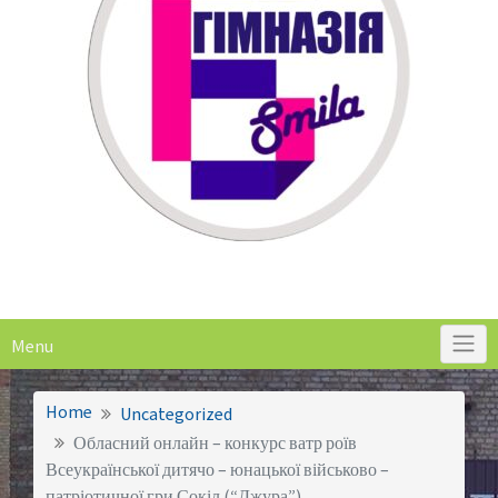
Menu
Home
Uncategorized
Обласний онлайн – конкурс ватр роїв
Всеукраїнської дитячо – юнацької військово –
патріотичної гри Сокіл (“Джура”)