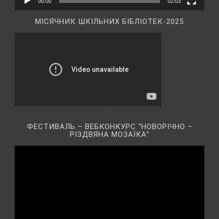
00:00
02:03
МІСЯЧНИК ШКІЛЬНИХ БІБЛІОТЕК-2025
ФЕСТИВАЛЬ – ВЕБКОНКУРС “НОВОРІЧНО –
РІЗДВЯНА МОЗАЇКА”
Відеопрогравач