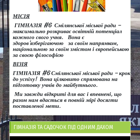
МІСІЯ
ГІМНАЗІЯ #6 Смілянської міської ради –
максимально розкриває освітній потенціал
кожного свого учня.
Вона є
здоров
’
язберігаючою за своїм напрямком,
національною за своїм змістом і європейською
за своєю філософією
ВІЗІЯ
ГІМНАЗІЯ #6 Смілянської міської ради
– крок
до успіху!
Вона
цілковито спрямована на
підготовку учнів до майбутнього.
Ми завжди відкриті для вас і впевнені, що
разом нам вдасться в повній мірі досягти
поставленої мети.
ГІМНАЗІЯ ТА САДОЧОК ПІД ОДНИМ ДАХОМ