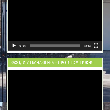
Відеопрогравач
00:00
03:13
ЗАХОДИ У ГІМНАЗІЇ №6 – ПРОТЯГОМ ТИЖНЯ
Відеопрогравач