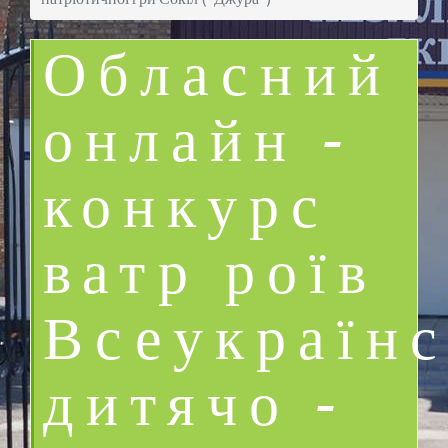
Обласний
онлайн –
конкурс
ватр роїв
Всеукраїнс
дитячо –