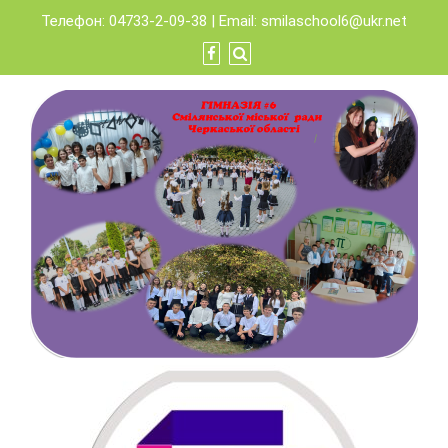
Skip
Телефон: 04733-2-09-38 | Email:
smilaschool6@ukr.net
to
content