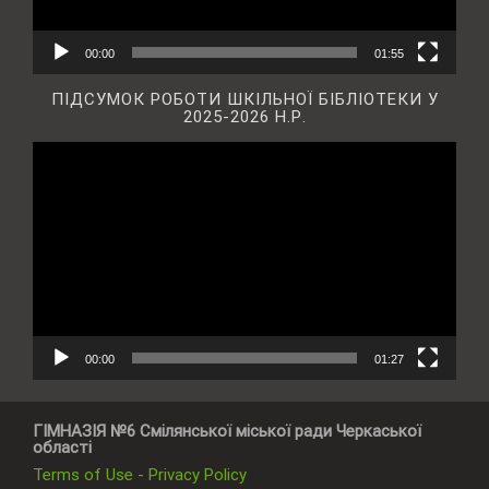
00:00
01:55
ПІДСУМОК РОБОТИ ШКІЛЬНОЇ БІБЛІОТЕКИ У
2025-2026 Н.Р.
Відеопрогравач
00:00
01:27
ГІМНАЗІЯ №6 Смілянської міської ради Черкаської
області
Terms of Use - Privacy Policy