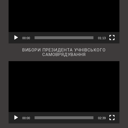
00:00
01:13
ВИБОРИ ПРЕЗИДЕНТА УЧНІВСЬКОГО
САМОВРЯДУВАННЯ
Відеопрогравач
00:00
02:39