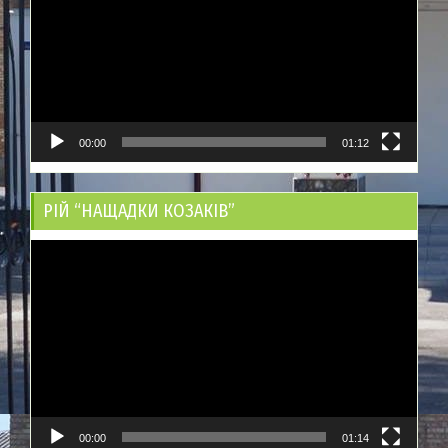
00:00
01:12
РІЙ “НАЩАДКИ КОЗАКІВ”
Відеопрогравач
00:00
01:14