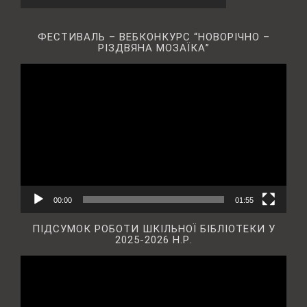
ФЕСТИВАЛЬ – ВЕБКОНКУРС “НОВОРІЧНО –
РІЗДВЯНА МОЗАЇКА”
Відеопрогравач
00:00
01:55
ПІДСУМОК РОБОТИ ШКІЛЬНОЇ БІБЛІОТЕКИ У
2025-2026 Н.Р.
Відеопрогравач