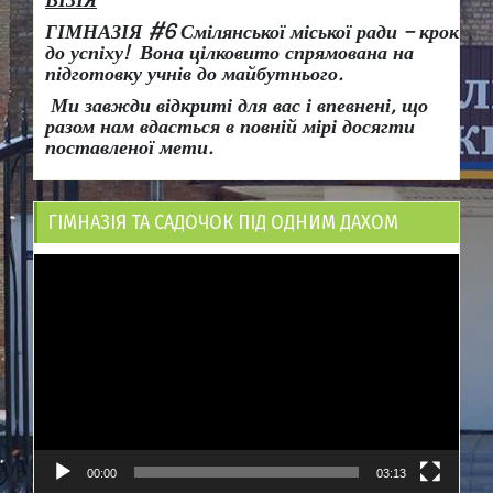
ГІМНАЗІЯ #6 Смілянської міської ради
– крок
до успіху!
Вона
цілковито спрямована на
підготовку учнів до майбутнього.
Ми завжди відкриті для вас і впевнені, що
разом нам вдасться в повній мірі досягти
поставленої мети.
ГІМНАЗІЯ ТА САДОЧОК ПІД ОДНИМ ДАХОМ
Відеопрогравач
00:00
03:13