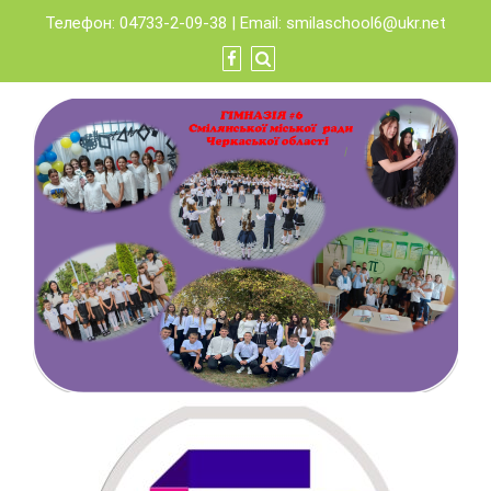
Skip
Телефон: 04733-2-09-38 | Email:
smilaschool6@ukr.net
to
content