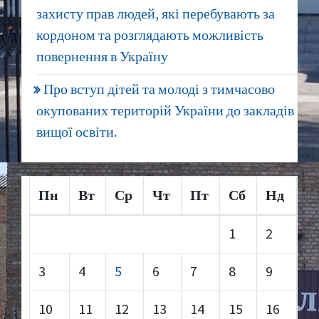
захисту прав людей, які перебувають за
кордоном та розглядають можливість
повернення в Україну
Про вступ дітей та молоді з тимчасово
окупованих територій України до закладів
вищої освіти.
Пн
Вт
Ср
Чт
Пт
Сб
Нд
1
2
3
4
5
6
7
8
9
10
11
12
13
14
15
16