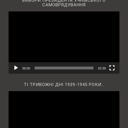
ВИБОРИ ПРЕЗИДЕНТА УЧНІВСЬКОГО
САМОВРЯДУВАННЯ
Відеопрогравач
00:00
02:39
ТІ ТРИВОЖНІ ДНІ 1939-1945 РОКИ…
Відеопрогравач