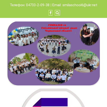
Skip
Телефон: 04733-2-09-38 | Email:
smilaschool6@ukr.net
to
content