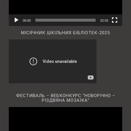
00:00
02:03
МІСЯЧНИК ШКІЛЬНИХ БІБЛІОТЕК-2025
ФЕСТИВАЛЬ – ВЕБКОНКУРС “НОВОРІЧНО –
РІЗДВЯНА МОЗАЇКА”
Відеопрогравач