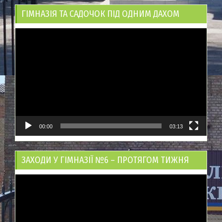
ГІМНАЗІЯ ТА САДОЧОК ПІД ОДНИМ ДАХОМ
Відеопрогравач
00:00
03:13
ЗАХОДИ У ГІМНАЗІЇ №6 – ПРОТЯГОМ ТИЖНЯ
Відеопрогравач