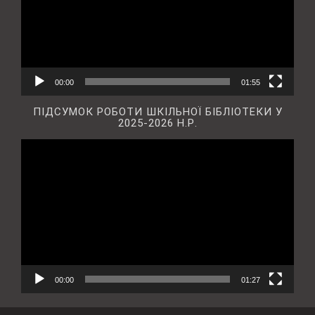
00:00
01:55
ПІДСУМОК РОБОТИ ШКІЛЬНОЇ БІБЛІОТЕКИ У
2025-2026 Н.Р.
Відеопрогравач
00:00
01:27