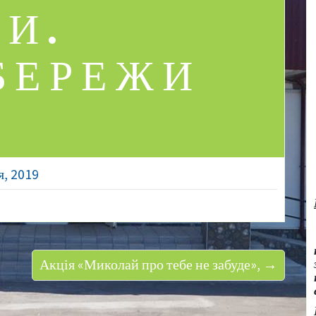
И.
БЕРЕЖИ
я, 2019
Акція «Миколай про тебе не забуде», →