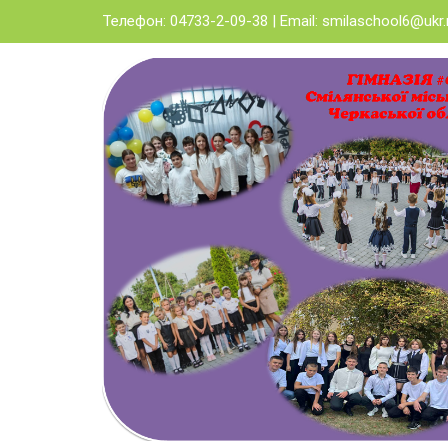
Skip
Телефон: 04733-2-09-38 | Email:
smilaschool6@ukr.
to
content