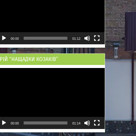
00:00
01:12
РІЙ “НАЩАДКИ КОЗАКІВ”
ідеопрогравач
00:00
01:14