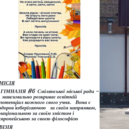
МІСІЯ
ГІМНАЗІЯ #6 Смілянської міської ради –
максимально розкриває освітній
потенціал кожного свого учня.
Вона є
здоров
’
язберігаючою за своїм напрямком,
національною за своїм змістом і
європейською за своєю філософією
ВІЗІЯ