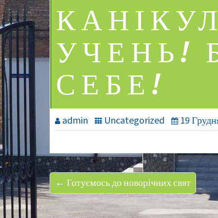
КАНІКУЛ
УЧЕНЬ! 
СЕБЕ!
admin
Uncategorized
19 Грудн
← Готуємось до новорічних свят