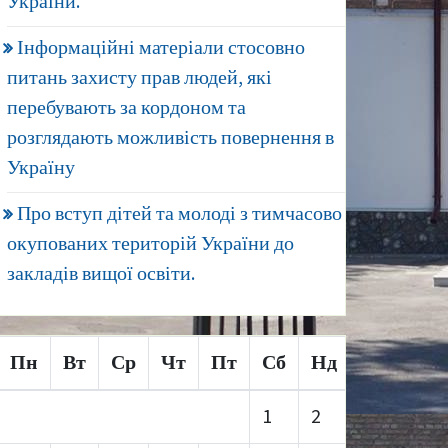
України.
Інформаційні матеріали стосовно
питань захисту прав людей, які
перебувають за кордоном та
розглядають можливість повернення в
Україну
Про вступ дітей та молоді з тимчасово
окупованих територій України до
закладів вищої освіти.
Пн
Вт
Ср
Чт
Пт
Сб
Нд
1
2