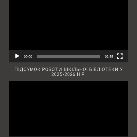
00:00
01:55
ПІДСУМОК РОБОТИ ШКІЛЬНОЇ БІБЛІОТЕКИ У
2025-2026 Н.Р.
Відеопрогравач