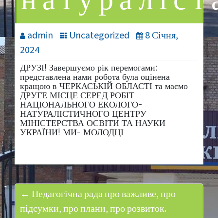
натураліст
admin
Uncategorized
8 Січня,
2024
ДРУЗІ! Завершуємо рік перемогами:
представлена нами робота була оцінена
кращою в ЧЕРКАСЬКІЙ ОБЛАСТІ та маємо
ДРУГЕ МІСЦЕ СЕРЕД РОБІТ
НАЦІОНАЛЬНОГО ЕКОЛОГО-
НАТУРАЛІСТИЧНОГО ЦЕНТРУ
МІНІСТЕРСТВА ОСВІТИ ТА НАУКИ
УКРАЇНИ! МИ- МОЛОДЦІ
← Педагогічна рада про важливе, про
підсумки, про плани, про розвиток.