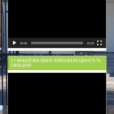
00:00
03:25
У ГІМНАЗІЇ №6 ПАНУЄ АТМОСФЕРА ЄДНОСТІ ТА
СИЛА ДУХУ
Відеопрогравач