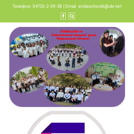
Skip
Телефон: 04733-2-09-38 | Email:
smilaschool6@ukr.net
to
content