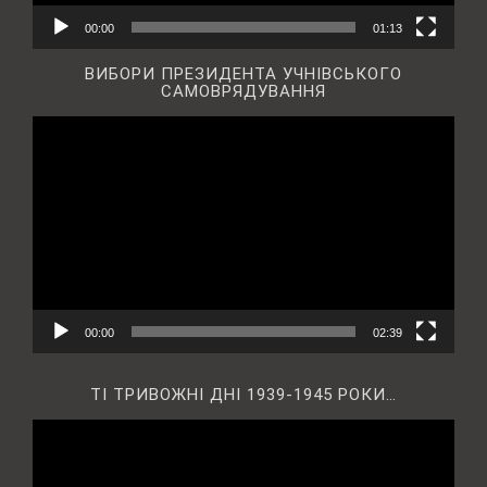
00:00
01:13
ВИБОРИ ПРЕЗИДЕНТА УЧНІВСЬКОГО
САМОВРЯДУВАННЯ
Відеопрогравач
00:00
02:39
ТІ ТРИВОЖНІ ДНІ 1939-1945 РОКИ…
Відеопрогравач