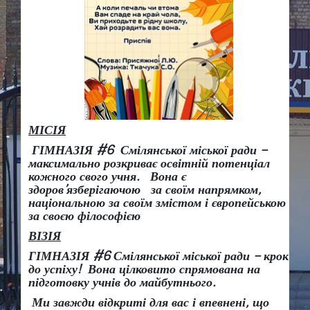
МІСІЯ
ГІМНАЗІЯ #6 Смілянської міської ради –
максимально розкриває освітній потенціал
кожного свого учня.
Вона є
здоров
’
язберігаючою за своїм напрямком,
національною за своїм змістом і європейською
за своєю філософією
ВІЗІЯ
ГІМНАЗІЯ #6 Смілянської міської ради
– крок
до успіху!
Вона
цілковито спрямована на
підготовку учнів до майбутнього.
Ми завжди відкриті для вас і впевнені, що