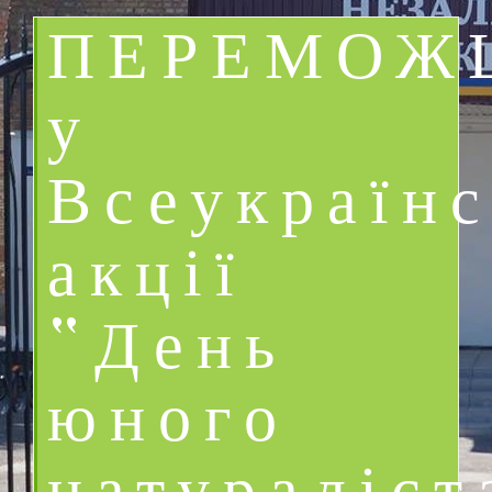
ПЕРЕМОЖ
у
Всеукраїнс
акції
“День
юного