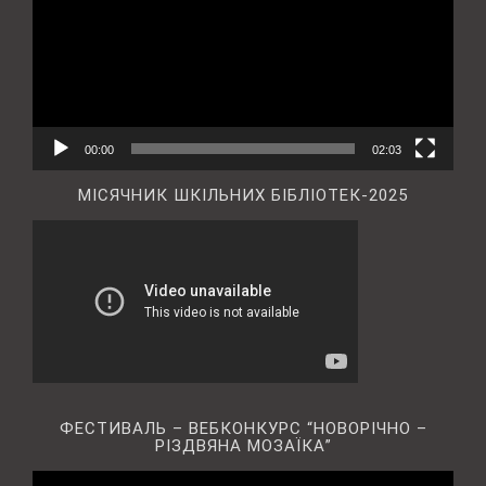
00:00
02:03
МІСЯЧНИК ШКІЛЬНИХ БІБЛІОТЕК-2025
ФЕСТИВАЛЬ – ВЕБКОНКУРС “НОВОРІЧНО –
РІЗДВЯНА МОЗАЇКА”
Відеопрогравач