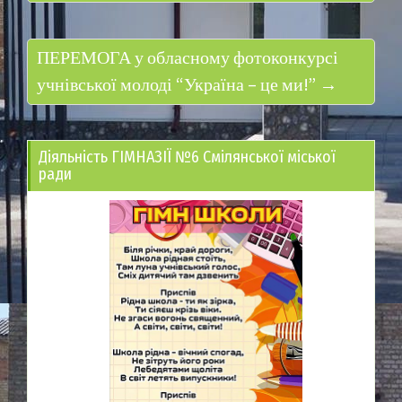
ПЕРЕМОГА у обласному фотоконкурсі
учнівської молоді “Україна – це ми!” →
Діяльність ГІМНАЗІЇ №6 Смілянської міської
ради