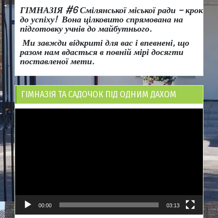
ГІМНАЗІЯ #6 Смілянської міської ради
– крок
до успіху!
Вона
цілковито спрямована на
підготовку учнів до майбутнього.
Ми завжди відкриті для вас і впевнені, що
разом нам вдасться в повній мірі досягти
поставленої мети.
ГІМНАЗІЯ ТА САДОЧОК ПІД ОДНИМ ДАХОМ
Відеопрогравач
00:00
03:13