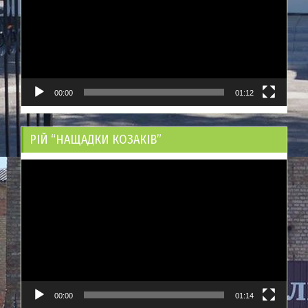
00:00
01:12
РІЙ “НАЩАДКИ КОЗАКІВ”
Відеопрогравач
00:00
01:14