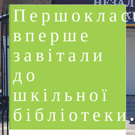
Першоклас
вперше
завітали
до
шкільної
бібліотеки