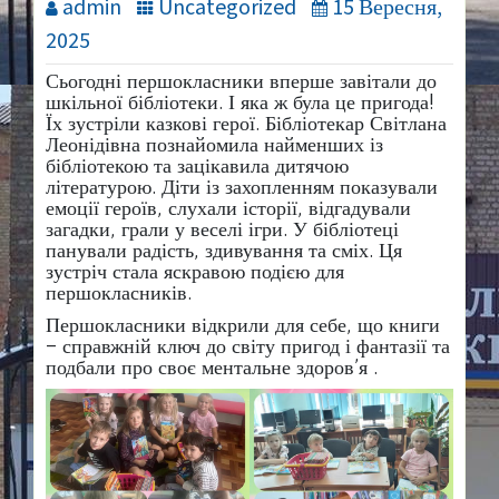
admin
Uncategorized
15 Вересня,
2025
Сьогодні першокласники вперше завітали до
шкільної бібліотеки. І яка ж була це пригода!
Їх зустріли казкові герої. Бібліотекар Світлана
Леонідівна познайомила найменших
із
бібліотекою та зацікавила дитячою
літературою. Діти із захопленням показували
емоції героїв, слухали історії, відгадували
загадки, грали у веселі ігри. У бібліотеці
панували радість, здивування та сміх. Ця
зустріч стала яскравою подією для
першокласників.
Першокласники відкрили для себе, що книги
– справжній ключ до світу пригод і фантазії та
подбали про своє ментальне здоров’я .