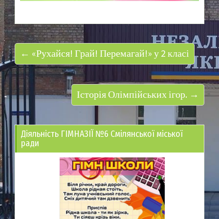
← «Рухайся! Грай! Перемагай!» у 2 класі
Історія Олімпійських ігор. →
Діяльність ГІМНАЗІЇ №6 Смілянської міської
ради