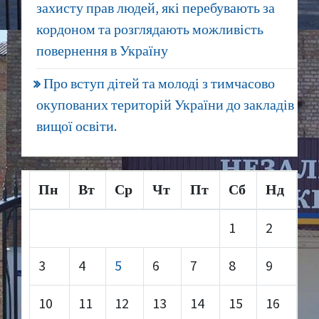
захисту прав людей, які перебувають за
кордоном та розглядають можливість
повернення в Україну
Про вступ дітей та молоді з тимчасово
окупованих територій України до закладів
вищої освіти.
Пн
Вт
Ср
Чт
Пт
Сб
Нд
1
2
3
4
5
6
7
8
9
10
11
12
13
14
15
16