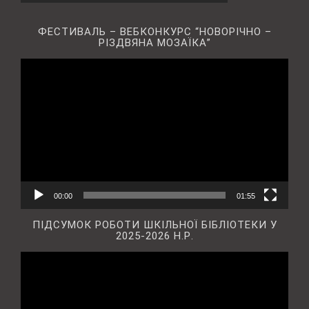
ФЕСТИВАЛЬ – ВЕБКОНКУРС “НОВОРІЧНО –
РІЗДВЯНА МОЗАЇКА”
Відеопрогравач
00:00
01:55
ПІДСУМОК РОБОТИ ШКІЛЬНОЇ БІБЛІОТЕКИ У
2025-2026 Н.Р.
Відеопрогравач