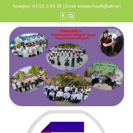
Skip
Телефон: 04733-2-09-38 | Email:
smilaschool6@ukr.net
to
content