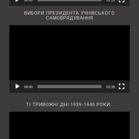
00:00
01:13
ВИБОРИ ПРЕЗИДЕНТА УЧНІВСЬКОГО
САМОВРЯДУВАННЯ
Відеопрогравач
00:00
02:39
ТІ ТРИВОЖНІ ДНІ 1939-1945 РОКИ…
Відеопрогравач