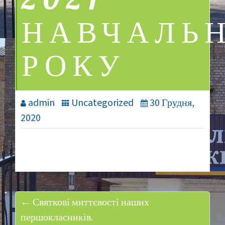
2021
НАВЧАЛЬ
РОКУ
admin
Uncategorized
30 Грудня,
2020
← Святкові миттєвості наших
першокласників.