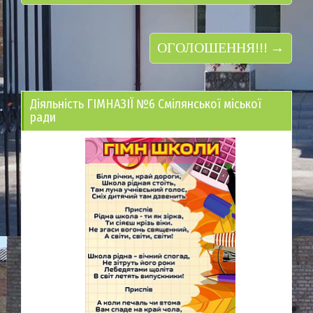
ОГОЛОШЕННЯ!!! →
Діяльність ГІМНАЗІЇ №6 Смілянської міської
ради