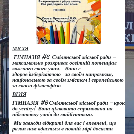
МІСІЯ
ГІМНАЗІЯ #6 Смілянської міської ради –
максимально розкриває освітній потенціал
кожного свого учня.
Вона є
здоров
’
язберігаючою за своїм напрямком,
національною за своїм змістом і європейською
за своєю філософією
ВІЗІЯ
ГІМНАЗІЯ #6 Смілянської міської ради
– крок
до успіху!
Вона
цілковито спрямована на
підготовку учнів до майбутнього.
Ми завжди відкриті для вас і впевнені, що
разом нам вдасться в повній мірі досягти