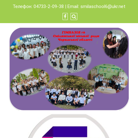
Skip
Телефон: 04733-2-09-38 | Email:
smilaschool6@ukr.net
to
content