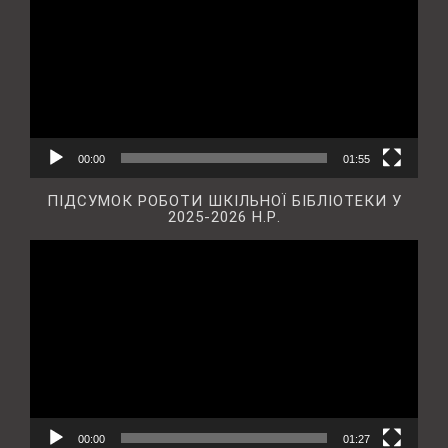
00:00
01:55
ПІДСУМОК РОБОТИ ШКІЛЬНОЇ БІБЛІОТЕКИ У
2025-2026 Н.Р.
Відеопрогравач
00:00
01:27