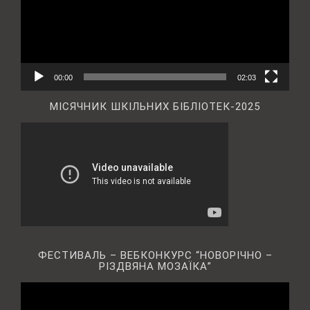
00:00
02:03
МІСЯЧНИК ШКІЛЬНИХ БІБЛІОТЕК-2025
ФЕСТИВАЛЬ – ВЕБКОНКУРС “НОВОРІЧНО –
РІЗДВЯНА МОЗАЇКА”
Відеопрогравач