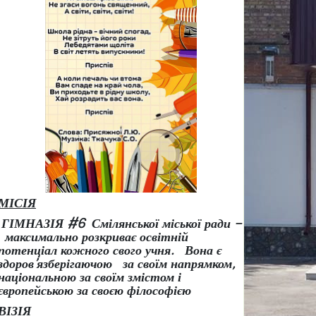
МІСІЯ
ГІМНАЗІЯ #6 Смілянської міської ради –
максимально розкриває освітній
потенціал кожного свого учня.
Вона є
здоров
’
язберігаючою за своїм напрямком,
національною за своїм змістом і
європейською за своєю філософією
ВІЗІЯ