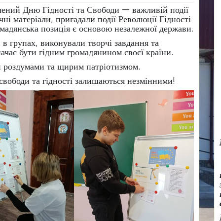
ячений Дню Гідності та Свободи — важливій події
ичні
матеріали, пригадали події Революції Гідності
ромадянська позиція є основою незалежної держави.
 в групах, виконували творчі завдання та
ачає бути гідним громадянином своєї країни.
 роздумами та щирим патріотизмом.
 свободи та гідності залишаються незмінними!