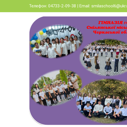
Skip
Телефон: 04733-2-09-38 | Email:
smilaschool6@ukr.
to
content