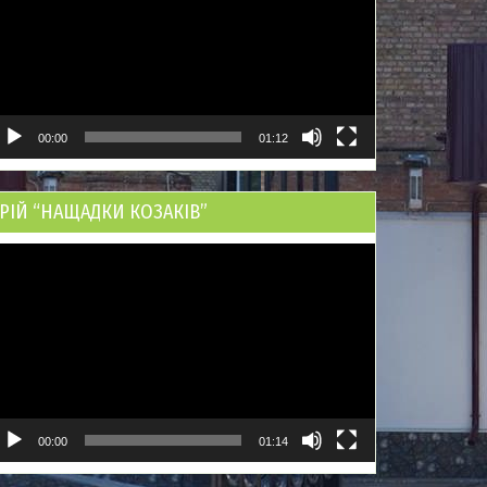
00:00
01:12
РІЙ “НАЩАДКИ КОЗАКІВ”
ідеопрогравач
00:00
01:14