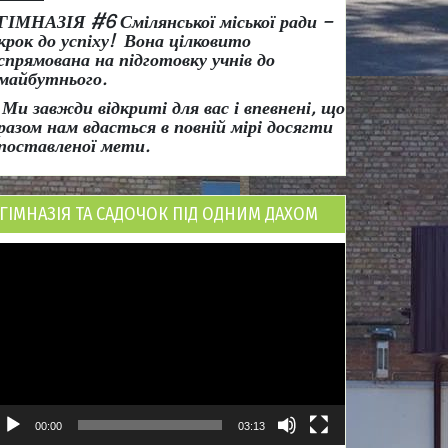
ГІМНАЗІЯ #6 Смілянської міської ради
–
крок до успіху!
Вона
цілковито
спрямована на підготовку учнів до
майбутнього.
Ми завжди відкриті для вас і впевнені, що
разом нам вдасться в повній мірі досягти
поставленої мети.
ГІМНАЗІЯ ТА САДОЧОК ПІД ОДНИМ ДАХОМ
ідеопрогравач
00:00
03:13