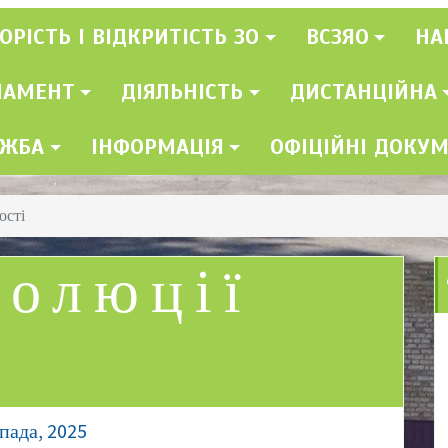
ОРІСТЬ І ВІДКРИТІСТЬ ЗО
ВСЗЯО
НА
ЛАМЕНТ
ДІЯЛЬНІСТЬ
ДИСТАНЦІЙНА
УЖБА
ІНФОРМАЦІЯ
ОФІЦІЙНІ ДОКУ
ості
волюції
пада, 2025