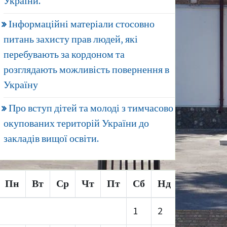
України.
Інформаційні матеріали стосовно
питань захисту прав людей, які
перебувають за кордоном та
розглядають можливість повернення в
Україну
Про вступ дітей та молоді з тимчасово
окупованих територій України до
закладів вищої освіти.
Пн
Вт
Ср
Чт
Пт
Сб
Нд
1
2