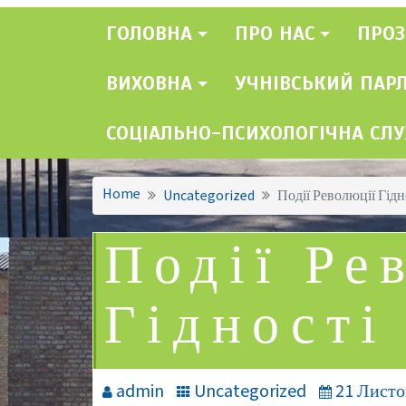
ГОЛОВНА
ПРО НАС
ПРОЗ
ВИХОВНА
УЧНІВСЬКИЙ ПАР
СОЦІАЛЬНО-ПСИХОЛОГІЧНА СЛ
Home
Uncategorized
Події Революції Гідн
Події Ре
Гідності
admin
Uncategorized
21 Листо