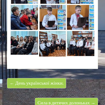
← День української жінки.
Сила в дитячих долоньках →