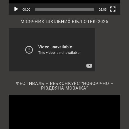
00:00
02:03
МІСЯЧНИК ШКІЛЬНИХ БІБЛІОТЕК-2025
ФЕСТИВАЛЬ – ВЕБКОНКУРС “НОВОРІЧНО –
РІЗДВЯНА МОЗАЇКА”
Відеопрогравач