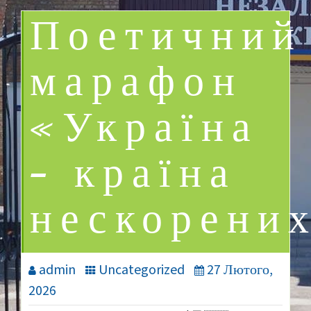
Поетичний
марафон
«Україна
— країна
нескорени
admin
Uncategorized
27 Лютого,
2026