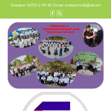
Skip
Телефон: 04733-2-09-38 | Email:
smilaschool6@ukr.net
to
content