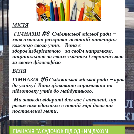
МІСІЯ
ГІМНАЗІЯ #6 Смілянської міської ради –
максимально розкриває освітній потенціал
кожного свого учня.
Вона є
здоров
’
язберігаючою за своїм напрямком,
національною за своїм змістом і європейською
за своєю філософією
ВІЗІЯ
ГІМНАЗІЯ #6 Смілянської міської ради
– крок
до успіху!
Вона
цілковито спрямована на
підготовку учнів до майбутнього.
Ми завжди відкриті для вас і впевнені, що
разом нам вдасться в повній мірі досягти
поставленої мети.
ГІМНАЗІЯ ТА САДОЧОК ПІД ОДНИМ ДАХОМ