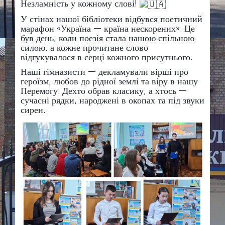
Незламність у кожному слові!
​У стінах нашої бібліотеки відбувся поетичний
марафон «Україна — країна нескорених». Це
був день, коли поезія стала нашою спільною
силою, а кожне прочитане слово
відгукувалося в серці кожного присутнього.
​Наші гімназисти — декламували вірші про
героїзм, любов до рідної землі та віру в нашу
Перемогу. Дехто обрав класику, а хтось —
сучасні рядки, народжені в окопах та під звуки
сирен.