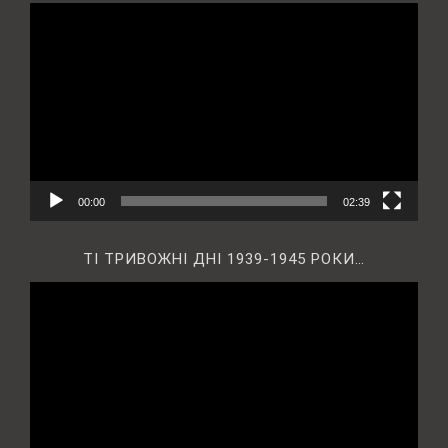
Відеопрогравач
00:00
02:39
ТІ ТРИВОЖНІ ДНІ 1939-1945 РОКИ…
Відеопрогравач