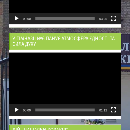
00:00
03:25
У ГІМНАЗІЇ №6 ПАНУЄ АТМОСФЕРА ЄДНОСТІ ТА
СИЛА ДУХУ
Відеопрогравач
00:00
01:12
РІЙ “НАЩАДКИ КОЗАКІВ”