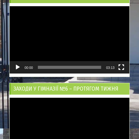
Відеопрогравач
00:00
03:13
ЗАХОДИ У ГІМНАЗІЇ №6 – ПРОТЯГОМ ТИЖНЯ
Відеопрогравач