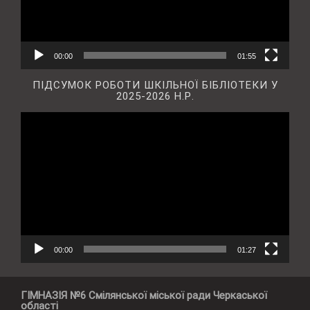
00:00
01:55
ПІДСУМОК РОБОТИ ШКІЛЬНОЇ БІБЛІОТЕКИ У
2025-2026 Н.Р.
Відеопрогравач
00:00
01:27
ГІМНАЗІЯ №6 Смілянської міської ради Черкаської
області