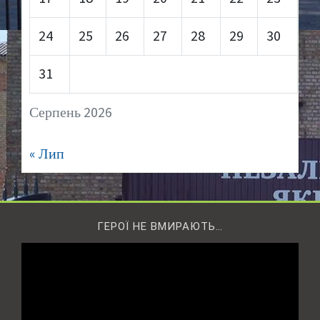
24
25
26
27
28
29
30
31
Серпень 2026
« Лип
ГЕРОЇ НЕ ВМИРАЮТЬ…
Відеопрогравач