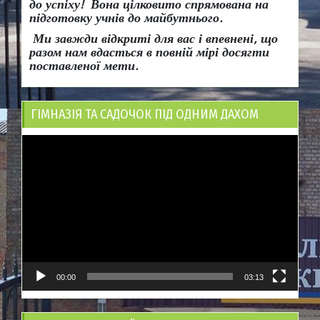
до успіху!
Вона
цілковито спрямована на
підготовку учнів до майбутнього.
Ми завжди відкриті для вас і впевнені, що
разом нам вдасться в повній мірі досягти
поставленої мети.
ГІМНАЗІЯ ТА САДОЧОК ПІД ОДНИМ ДАХОМ
Відеопрогравач
00:00
03:13