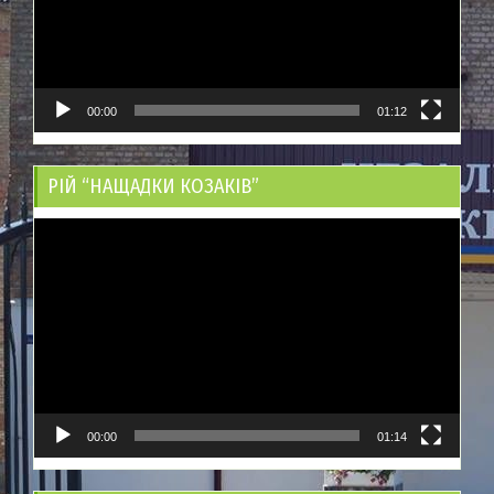
00:00
01:12
РІЙ “НАЩАДКИ КОЗАКІВ”
Відеопрогравач
00:00
01:14