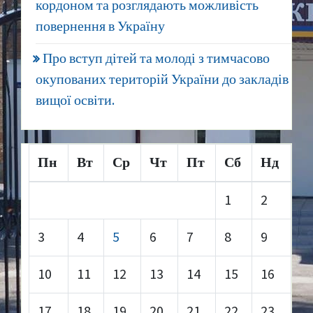
кордоном та розглядають можливість
повернення в Україну
Про вступ дітей та молоді з тимчасово
окупованих територій України до закладів
вищої освіти.
Пн
Вт
Ср
Чт
Пт
Сб
Нд
1
2
3
4
5
6
7
8
9
10
11
12
13
14
15
16
17
18
19
20
21
22
23