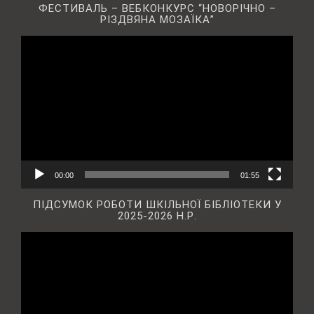
ФЕСТИВАЛЬ – ВЕБКОНКУРС “НОВОРІЧНО –
РІЗДВЯНА МОЗАЇКА”
Відеопрогравач
00:00
01:55
ПІДСУМОК РОБОТИ ШКІЛЬНОЇ БІБЛІОТЕКИ У
2025-2026 Н.Р.
Відеопрогравач