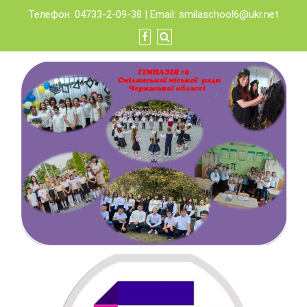
Skip
Телефон: 04733-2-09-38 | Email:
smilaschool6@ukr.net
to
content