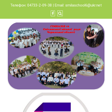
Skip
Телефон: 04733-2-09-38 | Email:
smilaschool6@ukr.net
to
content