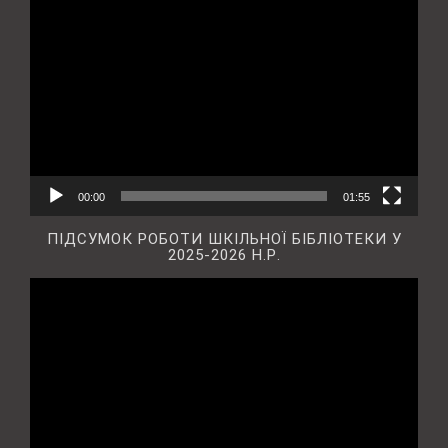
Відеопрогравач
00:00
01:55
ПІДСУМОК РОБОТИ ШКІЛЬНОЇ БІБЛІОТЕКИ У
2025-2026 Н.Р.
Відеопрогравач