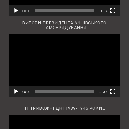
00:00
01:13
ВИБОРИ ПРЕЗИДЕНТА УЧНІВСЬКОГО
САМОВРЯДУВАННЯ
Відеопрогравач
00:00
02:39
ТІ ТРИВОЖНІ ДНІ 1939-1945 РОКИ…
Відеопрогравач