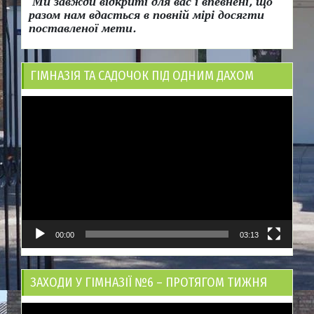
Ми завжди відкриті для вас і впевнені, що
разом нам вдасться в повній мірі досягти
поставленої мети.
ГІМНАЗІЯ ТА САДОЧОК ПІД ОДНИМ ДАХОМ
Відеопрогравач
00:00
03:13
ЗАХОДИ У ГІМНАЗІЇ №6 – ПРОТЯГОМ ТИЖНЯ
Відеопрогравач