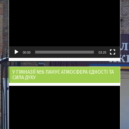
00:00
03:25
У ГІМНАЗІЇ №6 ПАНУЄ АТМОСФЕРА ЄДНОСТІ ТА
СИЛА ДУХУ
Відеопрогравач