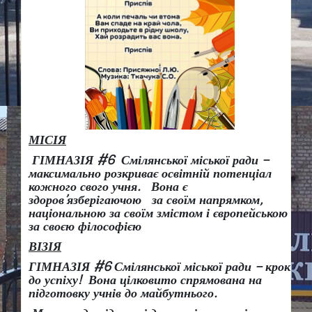
МІСІЯ
ГІМНАЗІЯ #6 Смілянської міської ради –
максимально розкриває освітній потенціал
кожного свого учня.
Вона є
здоров
’
язберігаючою за своїм напрямком,
національною за своїм змістом і європейською
за своєю філософією
ВІЗІЯ
ГІМНАЗІЯ #6 Смілянської міської ради
– крок
до успіху!
Вона
цілковито спрямована на
підготовку учнів до майбутнього.