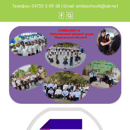
Skip
Телефон: 04733-2-09-38 | Email:
smilaschool6@ukr.net
to
content