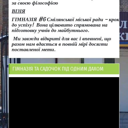
за своєю філософією
ВІЗІЯ
ГІМНАЗІЯ #6 Смілянської міської ради
– крок
до успіху!
Вона
цілковито спрямована на
підготовку учнів до майбутнього.
Ми завжди відкриті для вас і впевнені, що
разом нам вдасться в повній мірі досягти
поставленої мети.
ГІМНАЗІЯ ТА САДОЧОК ПІД ОДНИМ ДАХОМ
Відеопрогравач