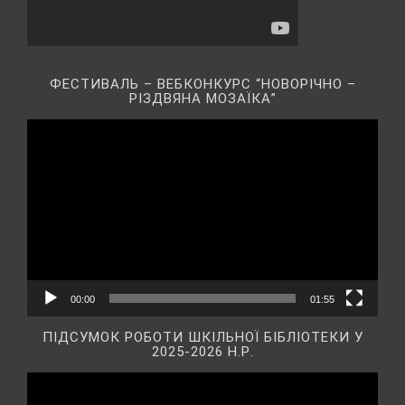
ФЕСТИВАЛЬ – ВЕБКОНКУРС “НОВОРІЧНО –
РІЗДВЯНА МОЗАЇКА”
Відеопрогравач
00:00
01:55
ПІДСУМОК РОБОТИ ШКІЛЬНОЇ БІБЛІОТЕКИ У
2025-2026 Н.Р.
Відеопрогравач