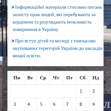
Інформаційні матеріали стосовно питань
захисту прав людей, які перебувають за
кордоном та розглядають можливість
повернення в Україну
Про вступ дітей та молоді з тимчасово
окупованих територій України до закладів
вищої освіти.
Пн
Вт
Ср
Чт
Пт
Сб
Нд
1
2
3
4
5
6
7
8
9