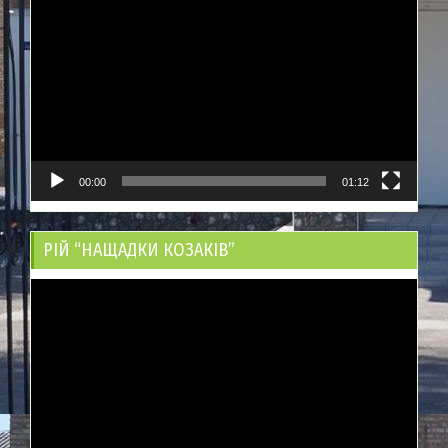
00:00
01:12
РІЙ “НАЩАДКИ КОЗАКІВ”
Відеопрогравач