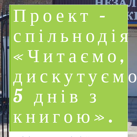
Проект –
спільнодія
«Читаємо,
дискутуємо
5 днів з
книгою».