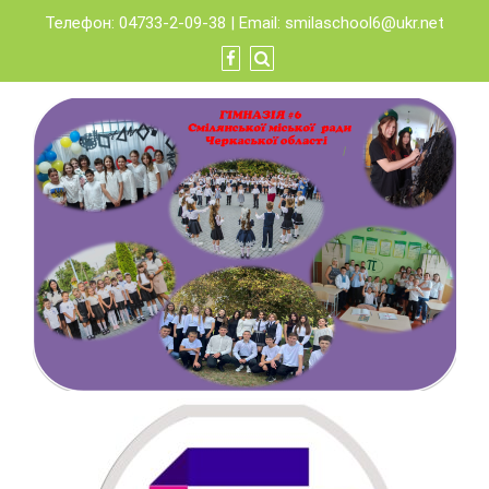
Skip
Телефон: 04733-2-09-38 | Email:
smilaschool6@ukr.net
to
content