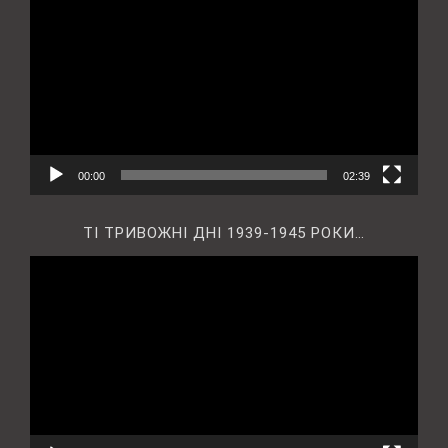
00:00
02:39
ТІ ТРИВОЖНІ ДНІ 1939-1945 РОКИ…
Відеопрогравач