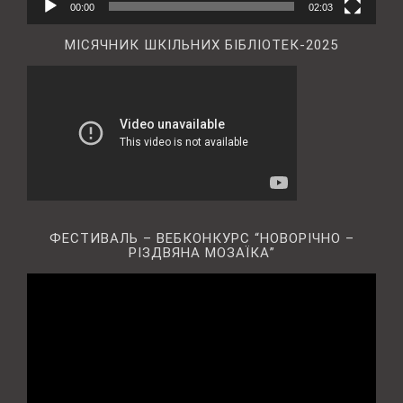
00:00
02:03
МІСЯЧНИК ШКІЛЬНИХ БІБЛІОТЕК-2025
ФЕСТИВАЛЬ – ВЕБКОНКУРС “НОВОРІЧНО –
РІЗДВЯНА МОЗАЇКА”
Відеопрогравач