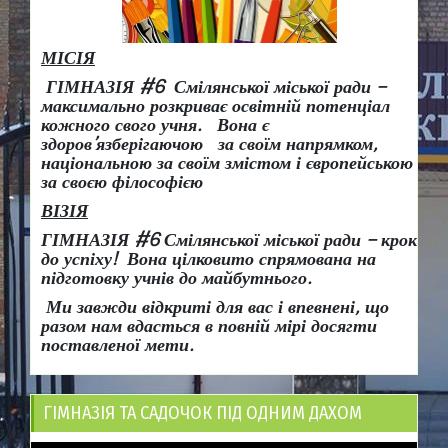
МІСІЯ
ГІМНАЗІЯ #6 Смілянської міської ради –
максимально розкриває освітній потенціал
кожного свого учня.
Вона є
здоров
’
язберігаючою за своїм напрямком,
національною за своїм змістом і європейською
за своєю філософією
ВІЗІЯ
ГІМНАЗІЯ #6 Смілянської міської ради
– крок
до успіху!
Вона
цілковито спрямована на
підготовку учнів до майбутнього.
Ми завжди відкриті для вас і впевнені, що
разом нам вдасться в повній мірі досягти
поставленої мети.
ГІМНАЗІЯ ТА САДОЧОК ПІД ОДНИМ ДАХОМ