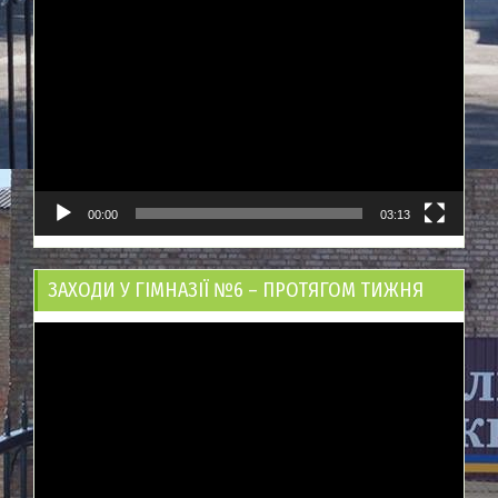
Відеопрогравач
00:00
03:13
ЗАХОДИ У ГІМНАЗІЇ №6 – ПРОТЯГОМ ТИЖНЯ
Відеопрогравач