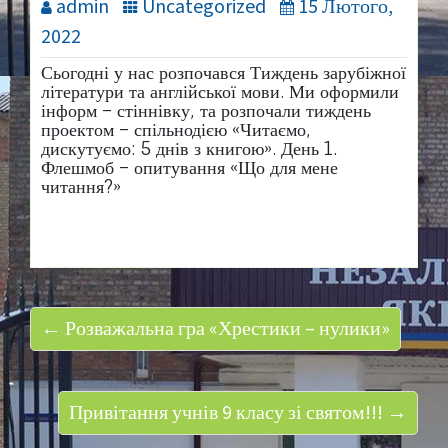
admin
Uncategorized
15 Лютого,
2022
Сьогодні у нас розпочався Тиждень зарубіжної
літератури та англійської мови. Ми оформили
інформ – стіннівку, та розпочали тиждень
проектом – спільнодією «Читаємо,
дискутуємо: 5 днів з книгою». День 1.
Флешмоб – опитування «Що для мене
читання?»
← Розважальна гра «Хрестики – нулики»
Привітання учнів 9 класу зі святом!!! →