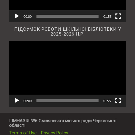
00:00
01:55
ПІДСУМОК РОБОТИ ШКІЛЬНОЇ БІБЛІОТЕКИ У
2025-2026 Н.Р.
Відеопрогравач
00:00
01:27
ГІМНАЗІЯ №6 Смілянської міської ради Черкаської
області
Terms of Use - Privacy Policy