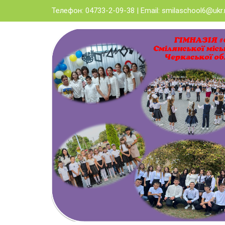
Skip
Телефон: 04733-2-09-38 | Email:
smilaschool6@ukr.
to
content