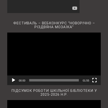
ФЕСТИВАЛЬ – ВЕБКОНКУРС “НОВОРІЧНО –
РІЗДВЯНА МОЗАЇКА”
Відеопрогравач
00:00
01:55
ПІДСУМОК РОБОТИ ШКІЛЬНОЇ БІБЛІОТЕКИ У
2025-2026 Н.Р.
Відеопрогравач