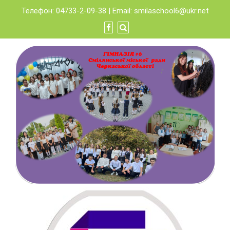
Skip
Телефон: 04733-2-09-38 | Email:
smilaschool6@ukr.net
to
content