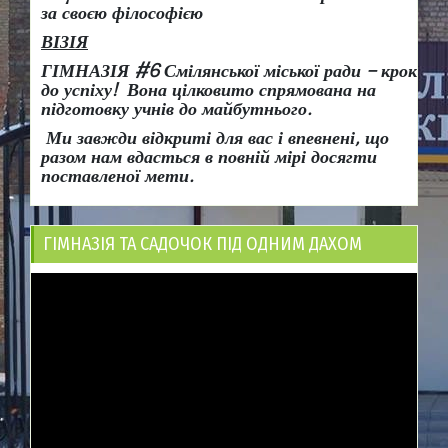
за своєю філософією
ВІЗІЯ
ГІМНАЗІЯ #6 Смілянської міської ради
– крок
до успіху!
Вона
цілковито спрямована на
підготовку учнів до майбутнього.
Ми завжди відкриті для вас і впевнені, що
разом нам вдасться в повній мірі досягти
поставленої мети.
ГІМНАЗІЯ ТА САДОЧОК ПІД ОДНИМ ДАХОМ
Відеопрогравач