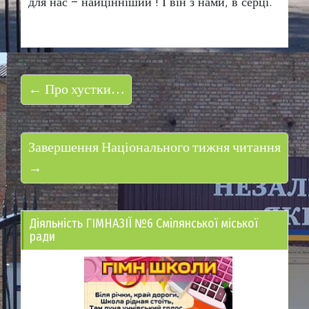
для нас – найцінніший ! І він з нами, в серці.
← Про хустки…
Завершення Національного тижня читання
→
Діяльність ГІМНАЗІЇ №6 Смілянської міської
ради