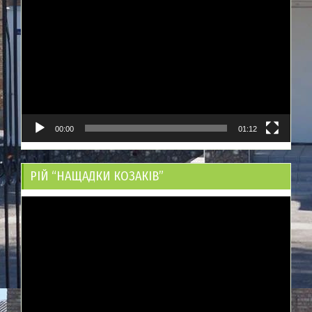
Відеопрогравач
00:00
01:12
РІЙ “НАЩАДКИ КОЗАКІВ”
Відеопрогравач