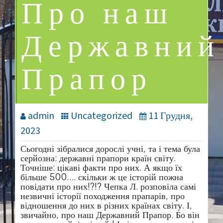
Про наш
Державний
Прапор
admin
Uncategorized
11 Грудня,
2023
Сьогодні зібралися дорослі учні, та і тема була
серйозна: державні прапори країн світу.
Точніше: цікаві факти про них. А якщо їх
більше 500…. скільки ж це історій пожна
повідати про них!?!? Чепка Л. розповіла самі
незвичні історії походження прапарів, про
відношення до них в різних країнах світу. І,
звичайно, про наш Державний Прапор. Бо він