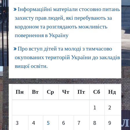
Інформаційні матеріали стосовно питань
захисту прав людей, які перебувають за
кордоном та розглядають можливість
повернення в Україну
Про вступ дітей та молоді з тимчасово
окупованих територій України до закладів
вищої освіти.
Пн
Вт
Ср
Чт
Пт
Сб
Нд
1
2
3
4
5
6
7
8
9