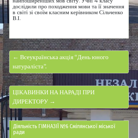
найпоширеніших мов світу. Учні 4 класу
дослідили про походження мови та її значення
в світі зі своїм класним керівником Сільченко
В.І.
← Всеукраїнська акція “День юного
натураліста”.
ЦІКАВИНКИ НА НАРАДІ ПРИ
ДИРЕКТОРУ →
Діяльність ГІМНАЗІЇ №6 Смілянської міської
ради