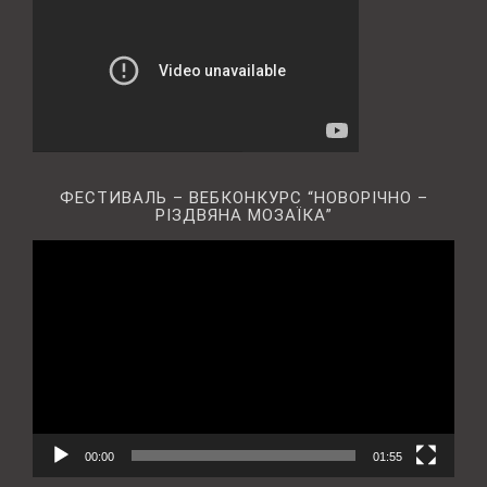
ФЕСТИВАЛЬ – ВЕБКОНКУРС “НОВОРІЧНО –
РІЗДВЯНА МОЗАЇКА”
Відеопрогравач
00:00
01:55