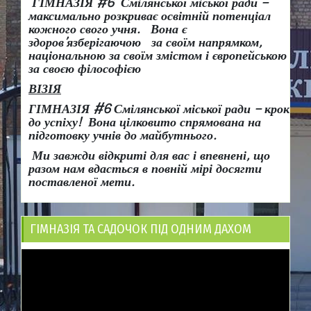
ГІМНАЗІЯ #6 Смілянської міської ради –
максимально розкриває освітній потенціал
кожного свого учня.
Вона є
здоров
’
язберігаючою за своїм напрямком,
національною за своїм змістом і європейською
за своєю філософією
ВІЗІЯ
ГІМНАЗІЯ #6 Смілянської міської ради
– крок
до успіху!
Вона
цілковито спрямована на
підготовку учнів до майбутнього.
Ми завжди відкриті для вас і впевнені, що
разом нам вдасться в повній мірі досягти
поставленої мети.
ГІМНАЗІЯ ТА САДОЧОК ПІД ОДНИМ ДАХОМ
Відеопрогравач