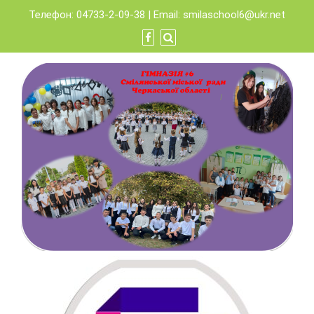
Skip
Телефон: 04733-2-09-38 | Email:
smilaschool6@ukr.net
to
content