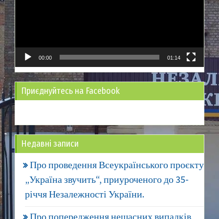
00:00
01:14
Приєднуйтесь на Facebook
Недавні записи
Про проведення Всеукраїнського проєкту
„Україна звучить“, приуроченого до 35-
річчя Незалежності України.
Про попередження нещасних випадків