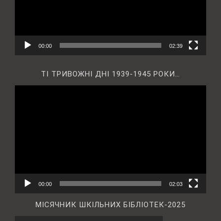
00:00
02:39
ТІ ТРИВОЖНІ ДНІ 1939-1945 РОКИ…
Відеопрогравач
00:00
02:03
МІСЯЧНИК ШКІЛЬНИХ БІБЛІОТЕК-2025