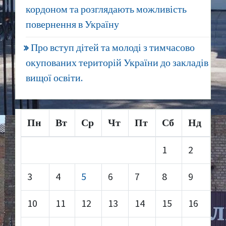
кордоном та розглядають можливість
повернення в Україну
Про вступ дітей та молоді з тимчасово
окупованих територій України до закладів
вищої освіти.
Пн
Вт
Ср
Чт
Пт
Сб
Нд
1
2
3
4
5
6
7
8
9
10
11
12
13
14
15
16