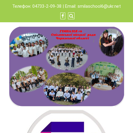
Skip
Телефон: 04733-2-09-38 | Email:
smilaschool6@ukr.net
to
content