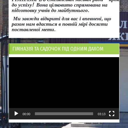
до успіху!
Вона
цілковито спрямована на
підготовку учнів до майбутнього.
Ми завжди відкриті для вас і впевнені, що
разом нам вдасться в повній мірі досягти
поставленої мети.
ГІМНАЗІЯ ТА САДОЧОК ПІД ОДНИМ ДАХОМ
Відеопрогравач
00:00
03:13