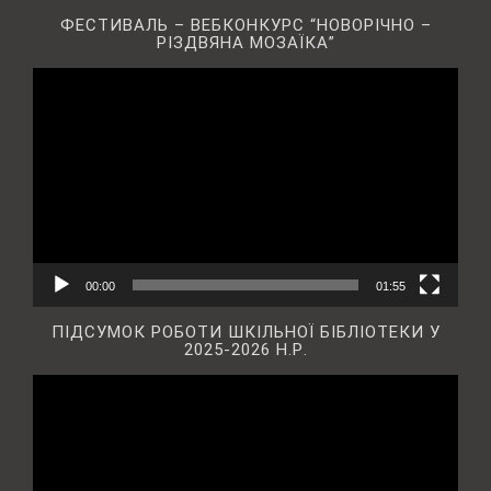
ФЕСТИВАЛЬ – ВЕБКОНКУРС “НОВОРІЧНО –
РІЗДВЯНА МОЗАЇКА”
Відеопрогравач
00:00
01:55
ПІДСУМОК РОБОТИ ШКІЛЬНОЇ БІБЛІОТЕКИ У
2025-2026 Н.Р.
Відеопрогравач