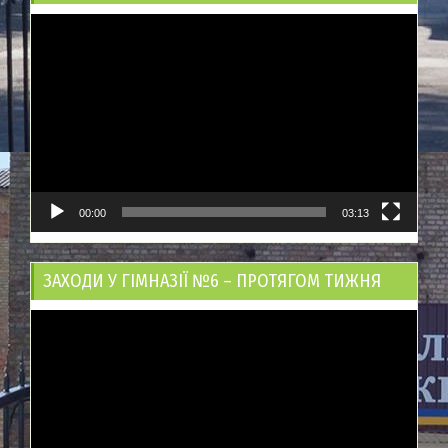
Відеопрогравач
00:00
03:13
ЗАХОДИ У ГІМНАЗІЇ №6 – ПРОТЯГОМ ТИЖНЯ
Відеопрогравач