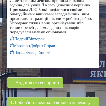
Саме за таким девізом пройшла виховна
година для учнів 9 класу (класний керівник
Присяжна Л.Ю.), які поділилися своїми
благодійними вчинками заради інших, чим
продовжили традиції школи – робити добро.
Упродовж тижня вони організували збір
теплих речей для молодших школярів і
порадували малечу обновками.
#ЩедрийВівторок
#МарафонДобрихСправ
#ШколаБлагодійності
← Андріївські вечорниці
З Любов’ю та великою вірою в перемогу →