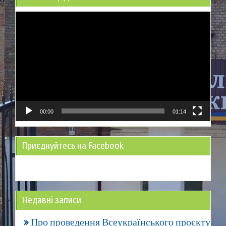
Відеопрогравач
00:00
01:14
Приєднуйтесь на Facebook
Недавні записи
Про проведення Всеукраїнського проєкту