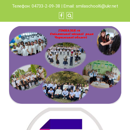
Skip
Телефон: 04733-2-09-38 | Email:
smilaschool6@ukr.net
to
content