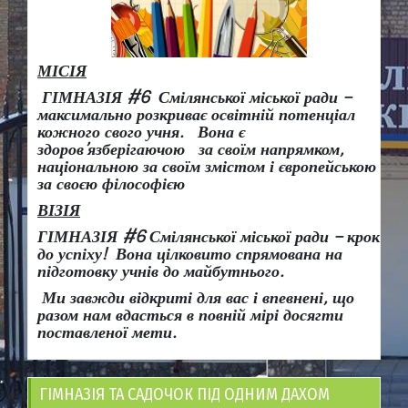
МІСІЯ
ГІМНАЗІЯ #6 Смілянської міської ради –
максимально розкриває освітній потенціал
кожного свого учня.
Вона є
здоров
’
язберігаючою за своїм напрямком,
національною за своїм змістом і європейською
за своєю філософією
ВІЗІЯ
ГІМНАЗІЯ #6 Смілянської міської ради
– крок
до успіху!
Вона
цілковито спрямована на
підготовку учнів до майбутнього.
Ми завжди відкриті для вас і впевнені, що
разом нам вдасться в повній мірі досягти
поставленої мети.
ГІМНАЗІЯ ТА САДОЧОК ПІД ОДНИМ ДАХОМ