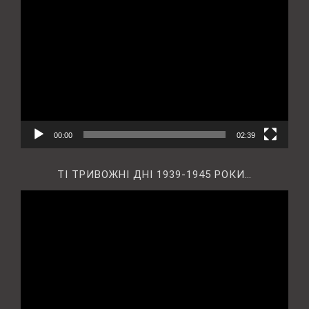
Відеопрогравач
00:00
02:39
ТІ ТРИВОЖНІ ДНІ 1939-1945 РОКИ…
Відеопрогравач