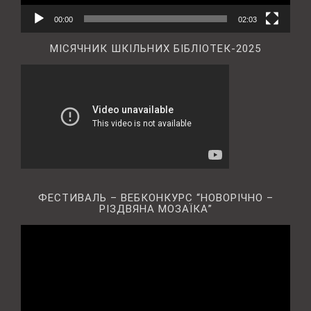
00:00
02:03
МІСЯЧНИК ШКІЛЬНИХ БІБЛІОТЕК-2025
ФЕСТИВАЛЬ – ВЕБКОНКУРС “НОВОРІЧНО –
РІЗДВЯНА МОЗАЇКА”
Відеопрогравач