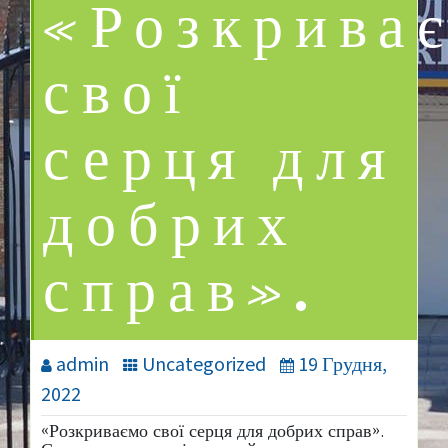
«Розкрива
свої
серця для
добрих
справ».
admin
Uncategorized
19 Грудня,
2022
«Розкриваємо свої серця для добрих справ».