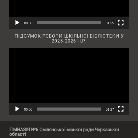
00:00
01:55
ПІДСУМОК РОБОТИ ШКІЛЬНОЇ БІБЛІОТЕКИ У
2025-2026 Н.Р.
Відеопрогравач
00:00
01:27
ГІМНАЗІЯ №6 Смілянської міської ради Черкаської
області