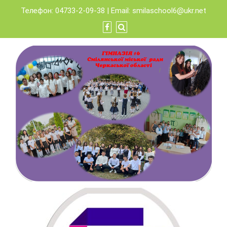
Skip
Телефон: 04733-2-09-38 | Email:
smilaschool6@ukr.net
to
content