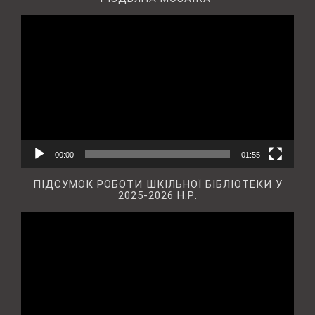
Відеопрогравач
00:00
01:55
ПІДСУМОК РОБОТИ ШКІЛЬНОЇ БІБЛІОТЕКИ У
2025-2026 Н.Р.
Відеопрогравач