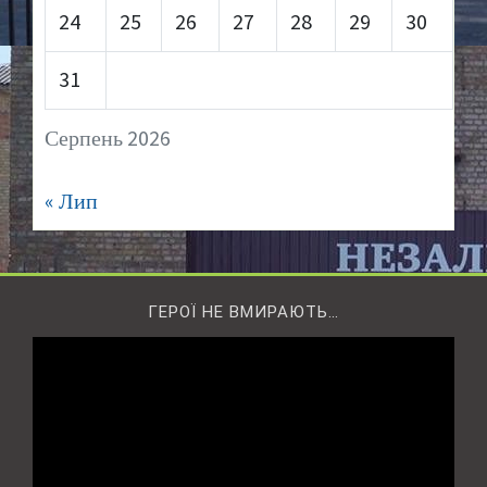
24
25
26
27
28
29
30
31
Серпень 2026
« Лип
ГЕРОЇ НЕ ВМИРАЮТЬ…
Відеопрогравач