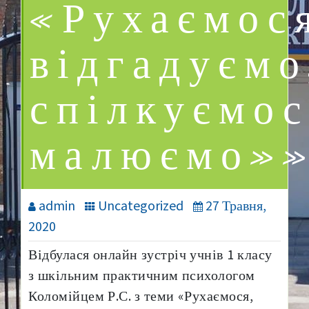
«Рухаємос
відгадуємо
спілкуємос
малюємо»»
admin
Uncategorized
27 Травня,
2020
Відбулася онлайн зустріч учнів 1 класу
з шкільним практичним психологом
Коломійцем Р.С. з теми «Рухаємося,