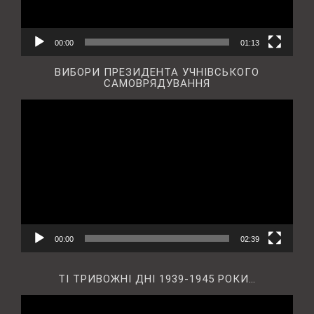
00:00
01:13
ВИБОРИ ПРЕЗИДЕНТА УЧНІВСЬКОГО
САМОВРЯДУВАННЯ
Відеопрогравач
00:00
02:39
ТІ ТРИВОЖНІ ДНІ 1939-1945 РОКИ…
Відеопрогравач