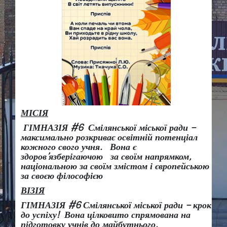
МІСІЯ
ГІМНАЗІЯ #6 Смілянської міської ради –
максимально розкриває освітній потенціал
кожного свого учня.
Вона є
здоров
’
язберігаючою за своїм напрямком,
національною за своїм змістом і європейською
за своєю філософією
ВІЗІЯ
ГІМНАЗІЯ #6 Смілянської міської ради
– крок
до успіху!
Вона
цілковито спрямована на
підготовку учнів до майбутнього.