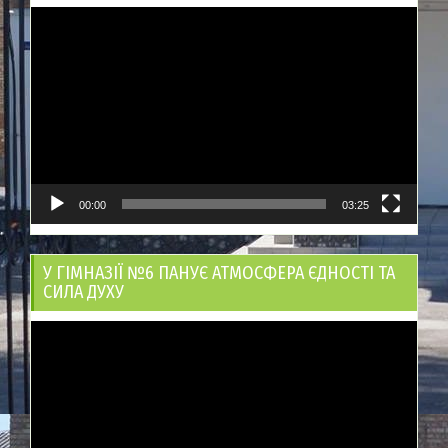
Відеопрогравач
00:00
03:25
У ГІМНАЗІЇ №6 ПАНУЄ АТМОСФЕРА ЄДНОСТІ ТА
СИЛА ДУХУ
Відеопрогравач