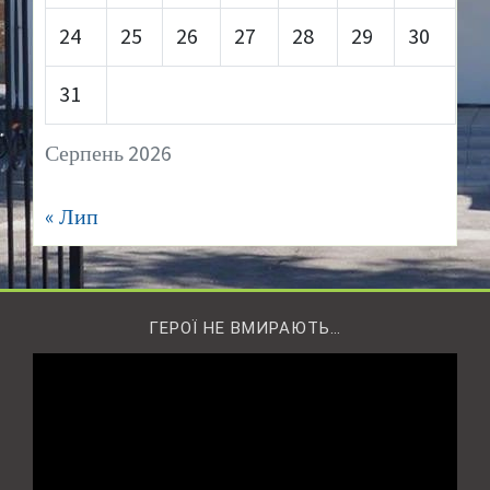
24
25
26
27
28
29
30
31
Серпень 2026
« Лип
ГЕРОЇ НЕ ВМИРАЮТЬ…
Відеопрогравач