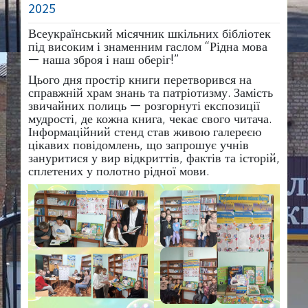
2025
Всеукраїнський місячник шкільних бібліотек
під високим і знаменним гаслом “Рідна мова
— наша зброя і наш оберіг!”
​Цього дня простір книги перетворився на
справжній храм
знань та патріотизму. Замість
звичайних полиць — розгорнуті експозиції
мудрості, де кожна книга, чекає свого читача.
Інформаційний стенд став живою галереєю
цікавих повідомлень, що запрошує учнів
зануритися у вир відкриттів, фактів та історій,
сплетених у полотно рідної мови.