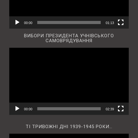
00:00
01:13
ВИБОРИ ПРЕЗИДЕНТА УЧНІВСЬКОГО
САМОВРЯДУВАННЯ
Відеопрогравач
00:00
02:39
ТІ ТРИВОЖНІ ДНІ 1939-1945 РОКИ…
Відеопрогравач