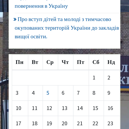
повернення в Україну
Про вступ дітей та молоді з тимчасово
окупованих територій України до закладів
вищої освіти.
Пн
Вт
Ср
Чт
Пт
Сб
Нд
1
2
3
4
5
6
7
8
9
10
11
12
13
14
15
16
17
18
19
20
21
22
23