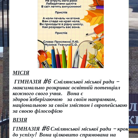
МІСІЯ
ГІМНАЗІЯ #6 Смілянської міської ради –
максимально розкриває освітній потенціал
кожного свого учня.
Вона є
здоров
’
язберігаючою за своїм напрямком,
національною за своїм змістом і європейською
за своєю філософією
ВІЗІЯ
ГІМНАЗІЯ #6 Смілянської міської ради
– крок
до успіху!
Вона
цілковито спрямована на