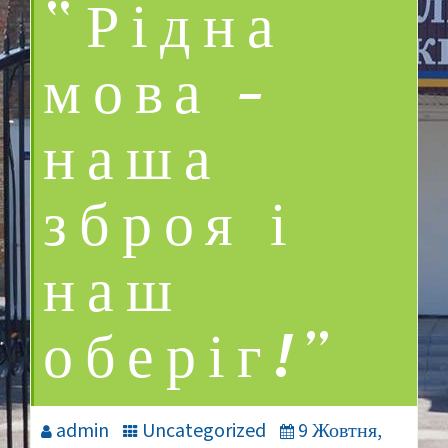
“Рідна
мова —
наша
зброя і
наш
оберіг!”
admin
Uncategorized
9 Жовтня,