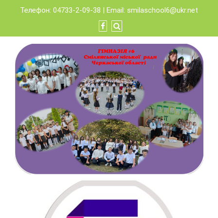
Skip
Телефон: 04733-2-09-38 | Email:
smilaschool6@ukr.net
to
content