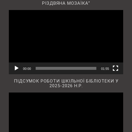
РІЗДВЯНА МОЗАЇКА”
Відеопрогравач
00:00
01:55
ПІДСУМОК РОБОТИ ШКІЛЬНОЇ БІБЛІОТЕКИ У
2025-2026 Н.Р.
Відеопрогравач