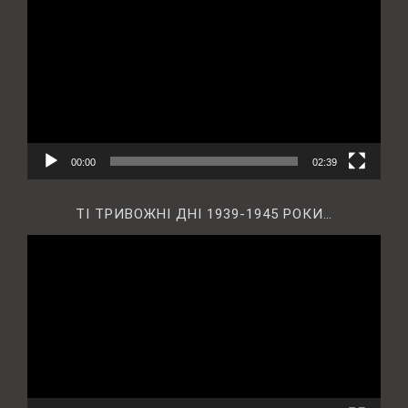
00:00
02:39
ТІ ТРИВОЖНІ ДНІ 1939-1945 РОКИ…
Відеопрогравач