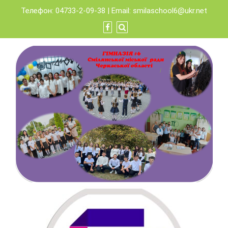
Skip
Телефон: 04733-2-09-38 | Email:
smilaschool6@ukr.net
to
content