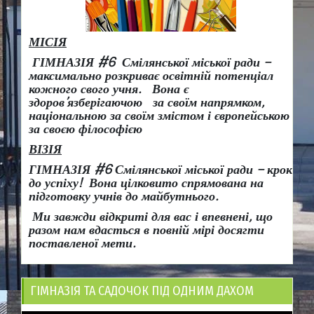
МІСІЯ
ГІМНАЗІЯ #6 Смілянської міської ради –
максимально розкриває освітній потенціал
кожного свого учня.
Вона є
здоров
’
язберігаючою за своїм напрямком,
національною за своїм змістом і європейською
за своєю філософією
ВІЗІЯ
ГІМНАЗІЯ #6 Смілянської міської ради
– крок
до успіху!
Вона
цілковито спрямована на
підготовку учнів до майбутнього.
Ми завжди відкриті для вас і впевнені, що
разом нам вдасться в повній мірі досягти
поставленої мети.
ГІМНАЗІЯ ТА САДОЧОК ПІД ОДНИМ ДАХОМ