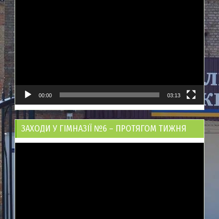
Відеопрогравач
00:00
03:13
ЗАХОДИ У ГІМНАЗІЇ №6 – ПРОТЯГОМ ТИЖНЯ
Відеопрогравач