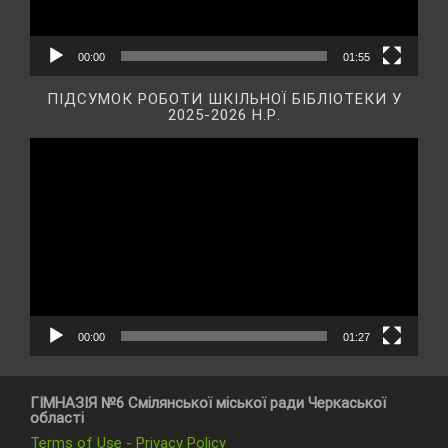
00:00
01:55
ПІДСУМОК РОБОТИ ШКІЛЬНОЇ БІБЛІОТЕКИ У
2025-2026 Н.Р.
Відеопрогравач
00:00
01:27
ГІМНАЗІЯ №6 Смілянської міської ради Черкаської
області
Terms of Use - Privacy Policy