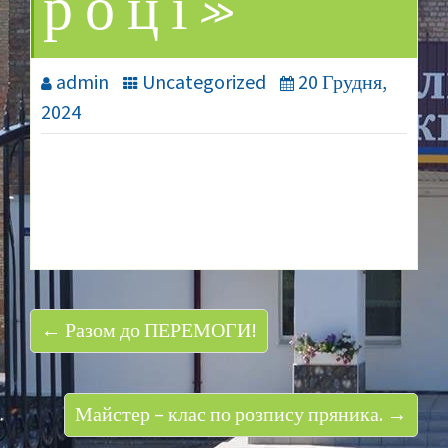
році»
admin
Uncategorized
20 Грудня,
2024
← Разом до ПЕРЕМОГИ!
Майстер – клас по розпису пряника. →