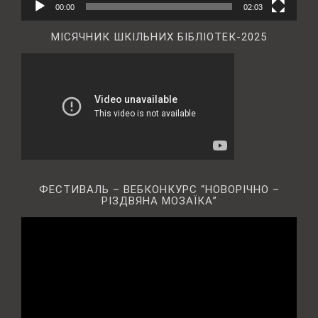
00:00
02:03
МІСЯЧНИК ШКІЛЬНИХ БІБЛІОТЕК-2025
ФЕСТИВАЛЬ – ВЕБКОНКУРС “НОВОРІЧНО –
РІЗДВЯНА МОЗАЇКА”
Відеопрогравач