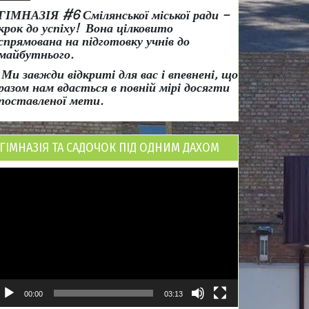
ГІМНАЗІЯ #6 Смілянської міської ради
–
крок до успіху!
Вона
цілковито
спрямована на підготовку учнів до
майбутнього.
Ми завжди відкриті для вас і впевнені, що
разом нам вдасться в повній мірі досягти
поставленої мети.
ГІМНАЗІЯ ТА САДОЧОК ПІД ОДНИМ ДАХОМ
ідеопрогравач
00:00
03:13