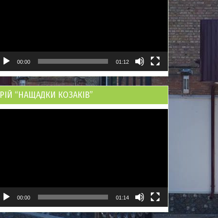
00:00
01:12
РІЙ “НАЩАДКИ КОЗАКІВ”
ідеопрогравач
00:00
01:14