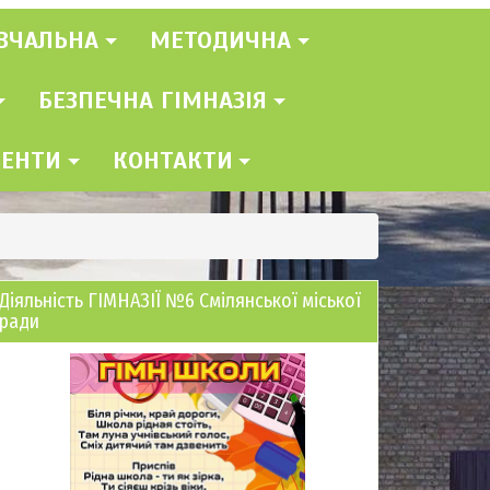
ВЧАЛЬНА
МЕТОДИЧНА
БЕЗПЕЧНА ГІМНАЗІЯ
МЕНТИ
КОНТАКТИ
Діяльність ГІМНАЗІЇ №6 Смілянської міської
ради