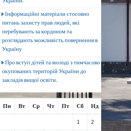
України.
Інформаційні матеріали стосовно
питань захисту прав людей, які
перебувають за кордоном та
розглядають можливість повернення в
Україну
Про вступ дітей та молоді з тимчасово
окупованих територій України до
закладів вищої освіти.
Пн
Вт
Ср
Чт
Пт
Сб
Нд
1
2