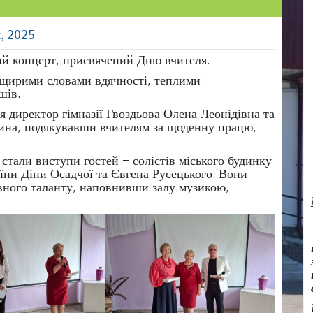
, 2025
ий концерт, присвячений Дню вчителя.
в щирими словами вдячності, теплими
шів.
я директор гімназії Гвоздьова Олена Леонідівна та
рина, подякувавши вчителям за щоденну працю,
тали виступи гостей – солістів міського будинку
аїни Діни Осадчої та Євгена Русецького. Вони
івного таланту, наповнивши залу музикою,