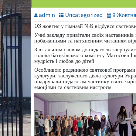
admin
Uncategorized
9 Жовтня
03 жовтня у гімназії №6 відбувся святков
Учні закладу привітали своїх наставникі
побажаннями та
натхненним читанням вір
З вітальним словом до педагогів звернулис
голова батьківського комітету Матосова І
мудрість і любов до дітей.
Особливою родзинкою святкової програми с
культури, заслуженого діяча культури Укр
подарували педагогам частинку свого чар
емоціями та святковим настроєм.