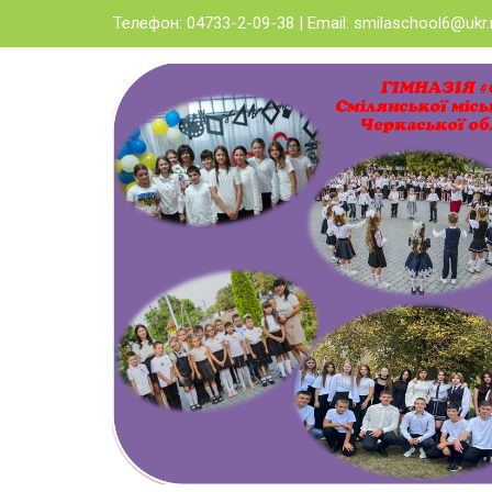
Skip
Телефон: 04733-2-09-38 | Email:
smilaschool6@ukr.
to
content