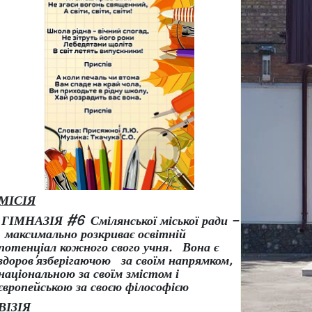
МІСІЯ
ГІМНАЗІЯ #6 Смілянської міської ради –
максимально розкриває освітній
потенціал кожного свого учня.
Вона є
здоров
’
язберігаючою за своїм напрямком,
національною за своїм змістом і
європейською за своєю філософією
ВІЗІЯ