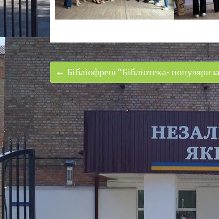
← Бібліофреш “Бібліотека- популяриза