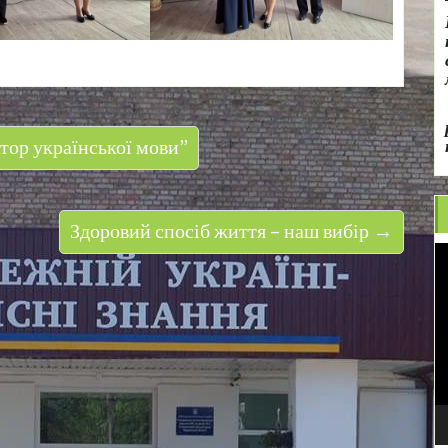
тор української мови”
Здоровий спосіб життя – наш вибір →
В