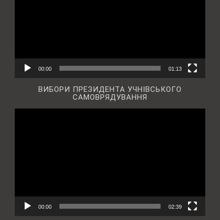
00:00
01:13
ВИБОРИ ПРЕЗИДЕНТА УЧНІВСЬКОГО
САМОВРЯДУВАННЯ
Відеопрогравач
00:00
02:39