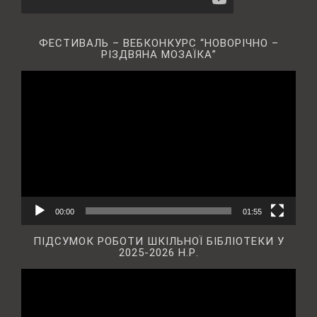
ФЕСТИВАЛЬ – ВЕБКОНКУРС “НОВОРІЧНО –
РІЗДВЯНА МОЗАЇКА”
Відеопрогравач
00:00
01:55
ПІДСУМОК РОБОТИ ШКІЛЬНОЇ БІБЛІОТЕКИ У
2025-2026 Н.Р.
Відеопрогравач