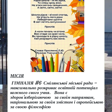
МІСІЯ
ГІМНАЗІЯ #6 Смілянської міської ради –
максимально розкриває освітній потенціал
кожного свого учня.
Вона є
здоров
’
язберігаючою за своїм напрямком,
національною за своїм змістом і європейською
за своєю філософією