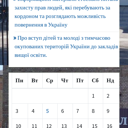
захисту прав людей, які перебувають за
кордоном та розглядають можливість
повернення в Україну
Про вступ дітей та молоді з тимчасово
окупованих територій України до закладів
вищої освіти.
Пн
Вт
Ср
Чт
Пт
Сб
Нд
1
2
3
4
5
6
7
8
9
10
11
12
13
14
15
16