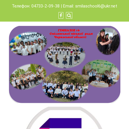
Skip
Телефон: 04733-2-09-38 | Email:
smilaschool6@ukr.net
to
content