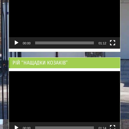
00:00
01:12
РІЙ “НАЩАДКИ КОЗАКІВ”
Відеопрогравач
00:00
01:14