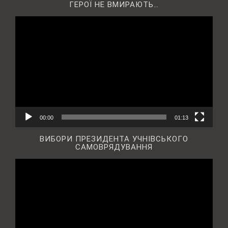
ГЕРОЇ НЕ ВМИРАЮТЬ…
Відеопрогравач
00:00
01:13
ВИБОРИ ПРЕЗИДЕНТА УЧНІВСЬКОГО
САМОВРЯДУВАННЯ
Відеопрогравач