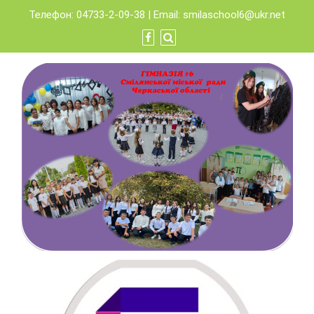
Skip
Телефон: 04733-2-09-38 | Email:
smilaschool6@ukr.net
to
content