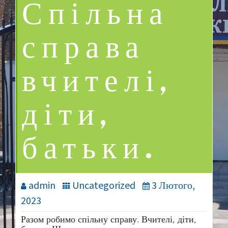
Спільна
справа
вчителі,
діти,
батьки.
admin
Uncategorized
3 Лютого,
2023
Разом робимо спільну справу. Вчителі, діти,