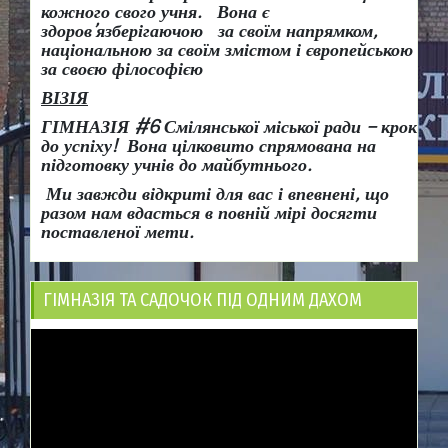
кожного свого учня.
Вона є
здоров
’
язберігаючою за своїм напрямком,
національною за своїм змістом і європейською
за своєю філософією
ВІЗІЯ
ГІМНАЗІЯ #6 Смілянської міської ради
– крок
до успіху!
Вона
цілковито спрямована на
підготовку учнів до майбутнього.
Ми завжди відкриті для вас і впевнені, що
разом нам вдасться в повній мірі досягти
поставленої мети.
ГІМНАЗІЯ ТА САДОЧОК ПІД ОДНИМ ДАХОМ
Відеопрогравач