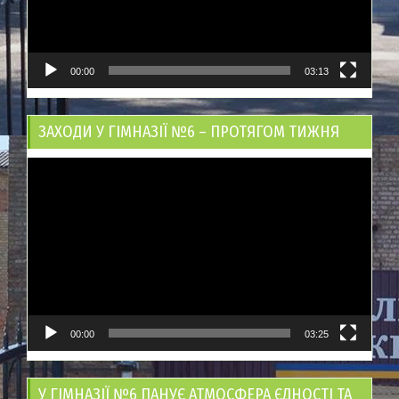
00:00
03:13
ЗАХОДИ У ГІМНАЗІЇ №6 – ПРОТЯГОМ ТИЖНЯ
Відеопрогравач
00:00
03:25
У ГІМНАЗІЇ №6 ПАНУЄ АТМОСФЕРА ЄДНОСТІ ТА