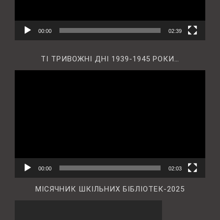
00:00
02:39
ТІ ТРИВОЖНІ ДНІ 1939-1945 РОКИ…
Відеопрогравач
00:00
02:03
МІСЯЧНИК ШКІЛЬНИХ БІБЛІОТЕК-2025