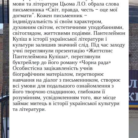
мови та літератури Цьома Л.О. обрала слова
письменника «Світ, правда, честь – оце мої
догмати”. Кожен письменник –
індивідуальність зі своїм характером,
духовним світом, естетичними уподобаннями,
світоглядом, життєвими подіями. Пантелеймон
Куліш в історії української літератури і
культури залишив значний слід. Під час заходу
учні переглянули презентацію «Життєпис
Пантелеймона Куліша», переглянули
буктрейлер до його роману «Чорна рада»
Особистісна зацікавленість учнів
біографічним матеріалом, перетворює
навчання на діалог з письменником, створює
всі умови для подальшого ознайомлення з
його творчою спадщиною, глибоким її
розумінням, усвідомленням того, яке місце
займає митець в історії української культури
та літератури.