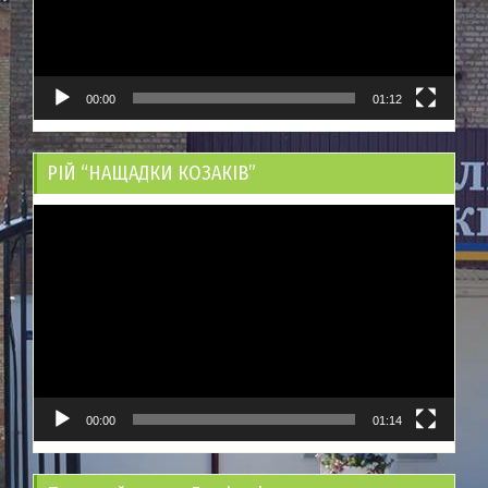
00:00
01:12
РІЙ “НАЩАДКИ КОЗАКІВ”
Відеопрогравач
00:00
01:14