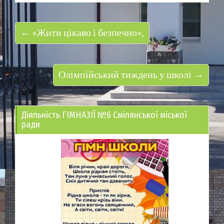
← «Жити цікаво і безпечно»,
Олімпійський тиждень у школі →
Діяльність ГІМНАЗІЇ №6 Смілянської міської
ради