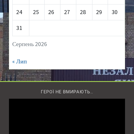
24
25
26
27
28
29
30
31
Серпень 2026
« Лип
ГЕРОЇ НЕ ВМИРАЮТЬ…
Відеопрогравач