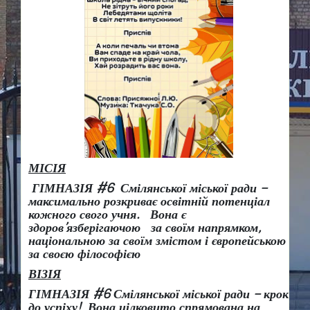
МІСІЯ
ГІМНАЗІЯ #6 Смілянської міської ради –
максимально розкриває освітній потенціал
кожного свого учня.
Вона є
здоров
’
язберігаючою за своїм напрямком,
національною за своїм змістом і європейською
за своєю філософією
ВІЗІЯ
ГІМНАЗІЯ #6 Смілянської міської ради
– крок
до успіху!
Вона
цілковито спрямована на