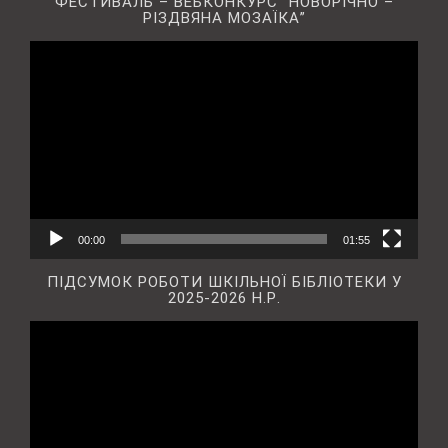
ФЕСТИВАЛЬ – ВЕБКОНКУРС “НОВОРІЧНО –
РІЗДВЯНА МОЗАЇКА”
Відеопрогравач
00:00
01:55
ПІДСУМОК РОБОТИ ШКІЛЬНОЇ БІБЛІОТЕКИ У
2025-2026 Н.Р.
Відеопрогравач