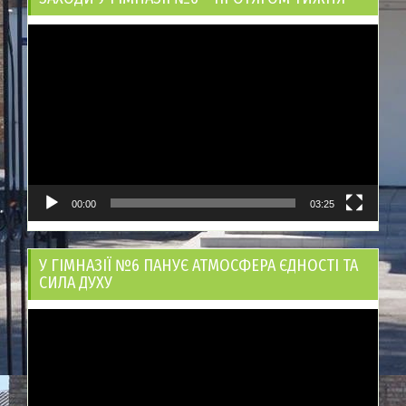
Відеопрогравач
00:00
03:25
У ГІМНАЗІЇ №6 ПАНУЄ АТМОСФЕРА ЄДНОСТІ ТА
СИЛА ДУХУ
Відеопрогравач