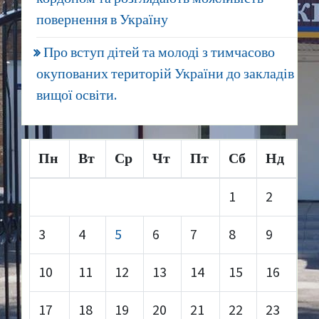
повернення в Україну
Про вступ дітей та молоді з тимчасово
окупованих територій України до закладів
вищої освіти.
Пн
Вт
Ср
Чт
Пт
Сб
Нд
1
2
3
4
5
6
7
8
9
10
11
12
13
14
15
16
17
18
19
20
21
22
23