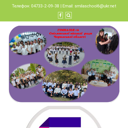
Skip
Телефон: 04733-2-09-38 | Email:
smilaschool6@ukr.net
to
content