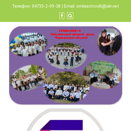
Skip
Телефон: 04733-2-09-38 | Email:
smilaschool6@ukr.net
to
content