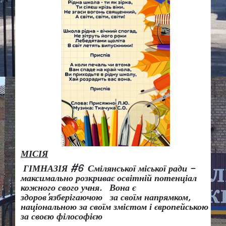
МІСІЯ
ГІМНАЗІЯ #6 Смілянської міської ради –
максимально розкриває освітній потенціал
кожного свого учня.
Вона є
здоров
’
язберігаючою за своїм напрямком,
національною за своїм змістом і європейською
за своєю філософією