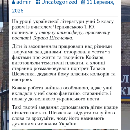
admin
Uncategorized
11 Березня,
2026
На уроці української літератури учні 5 класу
разом із вчителем Чернявською Т.Ю.
поринули у
творчу атмосферу, присвячену
постаті Тараса Шевченка.
Діти із захопленням працювали над різними
творчими завданнями: створювали «соти» з
фактами про життя та творчість Кобзаря,
виготовляли тематичні плакати, а хлопці
старанно розмальовували портрет Тараса
Шевченка, додаючи йому власних кольорів та
настрою.
Кожна робота вийшла особливою, адже учні
вкладали у неї свою фантазію, старанність і
повагу до великого українського поета.
Такі творчі завдання допомагають дітям краще
пізнати постать Шевченка, відчути силу його
слова та зрозуміти, чому його називають
духовним символом України.