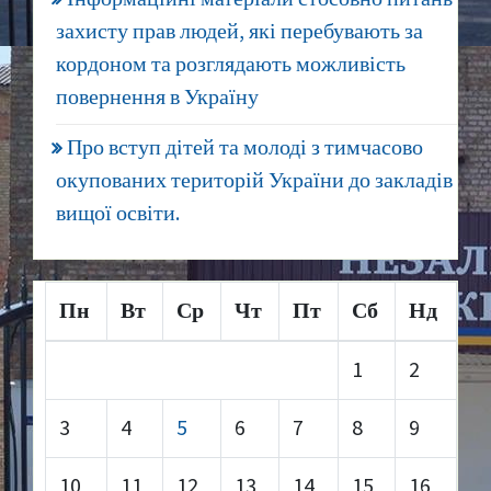
захисту прав людей, які перебувають за
кордоном та розглядають можливість
повернення в Україну
Про вступ дітей та молоді з тимчасово
окупованих територій України до закладів
вищої освіти.
Пн
Вт
Ср
Чт
Пт
Сб
Нд
1
2
3
4
5
6
7
8
9
10
11
12
13
14
15
16