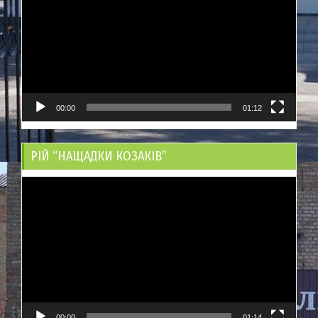
00:00
01:12
РІЙ “НАЩАДКИ КОЗАКІВ”
Відеопрогравач
00:00
01:14