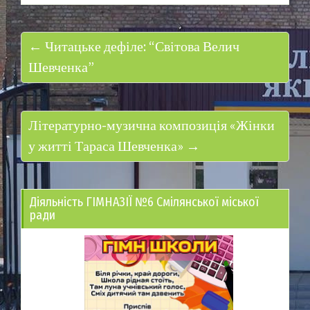
← Читацьке дефіле: “Світова Велич
Шевченка”
Літературно-музична композиція «Жінки
у житті Тараса Шевченка» →
Діяльність ГІМНАЗІЇ №6 Смілянської міської
ради