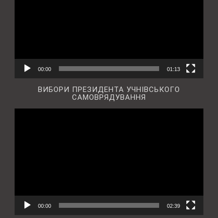
00:00
01:13
ВИБОРИ ПРЕЗИДЕНТА УЧНІВСЬКОГО
САМОВРЯДУВАННЯ
Відеопрогравач
00:00
02:39