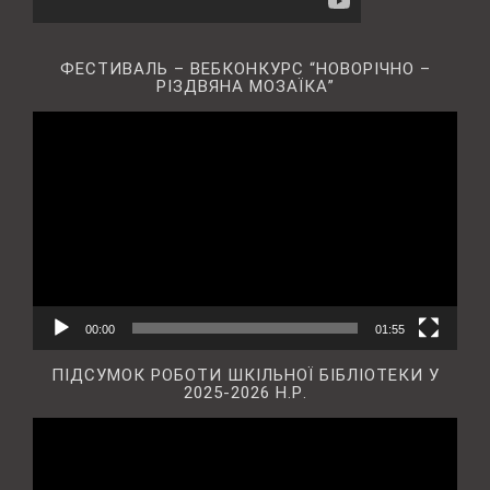
ФЕСТИВАЛЬ – ВЕБКОНКУРС “НОВОРІЧНО –
РІЗДВЯНА МОЗАЇКА”
Відеопрогравач
00:00
01:55
ПІДСУМОК РОБОТИ ШКІЛЬНОЇ БІБЛІОТЕКИ У
2025-2026 Н.Р.
Відеопрогравач