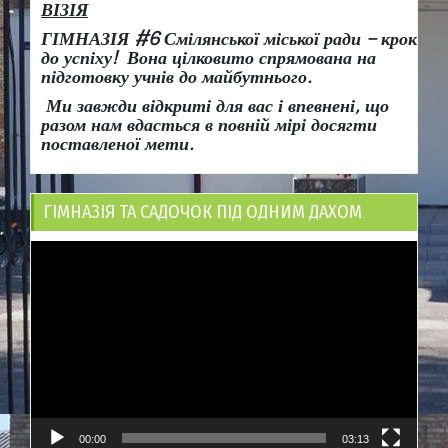
ВІЗІЯ
ГІМНАЗІЯ #6 Смілянської міської ради
– крок
до успіху!
Вона
цілковито спрямована на
підготовку учнів до майбутнього.
Ми завжди відкриті для вас і впевнені, що
разом нам вдасться в повній мірі досягти
поставленої мети.
ГІМНАЗІЯ ТА САДОЧОК ПІД ОДНИМ ДАХОМ
Відеопрогравач
00:00
03:13