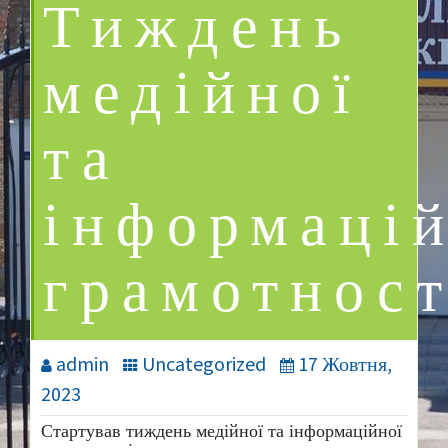
Тиждень
медійної
та
інформаці
грамотност
admin
Uncategorized
17 Жовтня,
2023
Стартував тиждень медійної та інформаційної