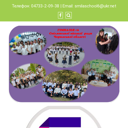
Skip
Телефон: 04733-2-09-38 | Email:
smilaschool6@ukr.net
to
content