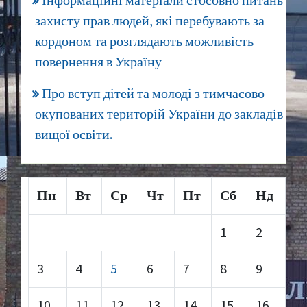
Інформаційні матеріали стосовно питань
захисту прав людей, які перебувають за
кордоном та розглядають можливість
повернення в Україну
Про вступ дітей та молоді з тимчасово
окупованих територій України до закладів
вищої освіти.
Пн
Вт
Ср
Чт
Пт
Сб
Нд
1
2
3
4
5
6
7
8
9
10
11
12
13
14
15
16