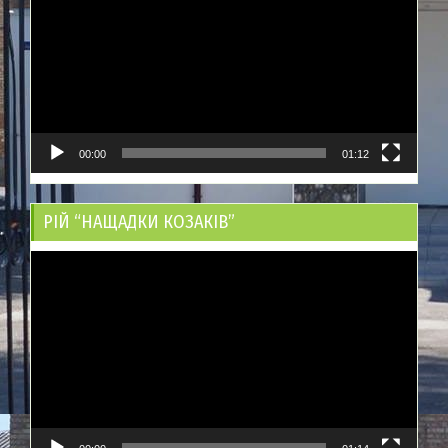
00:00
01:12
РІЙ “НАЩАДКИ КОЗАКІВ”
Відеопрогравач