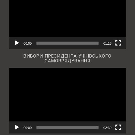
00:00
01:13
ВИБОРИ ПРЕЗИДЕНТА УЧНІВСЬКОГО
САМОВРЯДУВАННЯ
Відеопрогравач
00:00
02:39