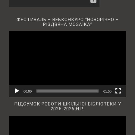
ФЕСТИВАЛЬ – ВЕБКОНКУРС “НОВОРІЧНО –
РІЗДВЯНА МОЗАЇКА”
Відеопрогравач
00:00
01:55
ПІДСУМОК РОБОТИ ШКІЛЬНОЇ БІБЛІОТЕКИ У
2025-2026 Н.Р.
Відеопрогравач