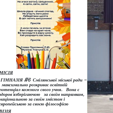
МІСІЯ
ГІМНАЗІЯ #6 Смілянської міської ради –
максимально розкриває освітній
потенціал кожного свого учня.
Вона є
здоров
’
язберігаючою за своїм напрямком,
національною за своїм змістом і
європейською за своєю філософією
ВІЗІЯ