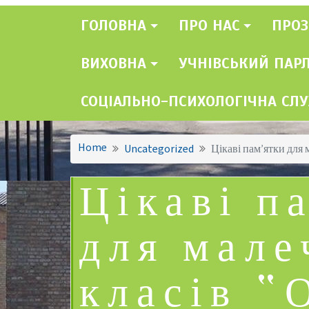
ГОЛОВНА
ПРО НАС
ПРОЗ
ВИХОВНА
УЧНІВСЬКИЙ ПАР
СОЦІАЛЬНО-ПСИХОЛОГІЧНА СЛ
Home
Uncategorized
Цікаві пам’ятки для 
Цікаві п
для малеч
класів “