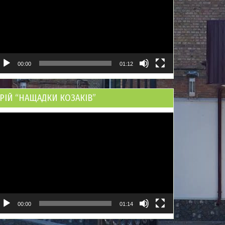
00:00
01:12
РІЙ “НАЩАДКИ КОЗАКІВ”
ідеопрогравач
00:00
01:14