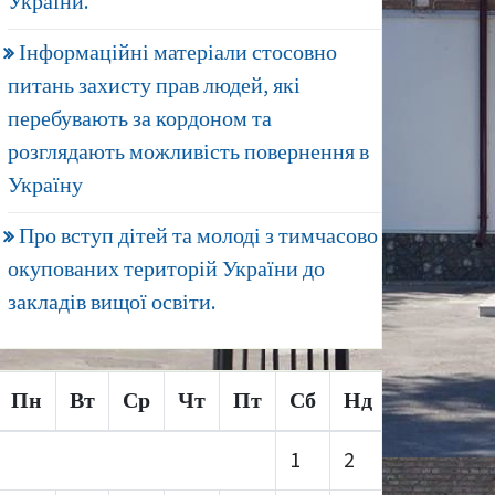
України.
Інформаційні матеріали стосовно
питань захисту прав людей, які
перебувають за кордоном та
розглядають можливість повернення в
Україну
Про вступ дітей та молоді з тимчасово
окупованих територій України до
закладів вищої освіти.
Пн
Вт
Ср
Чт
Пт
Сб
Нд
1
2