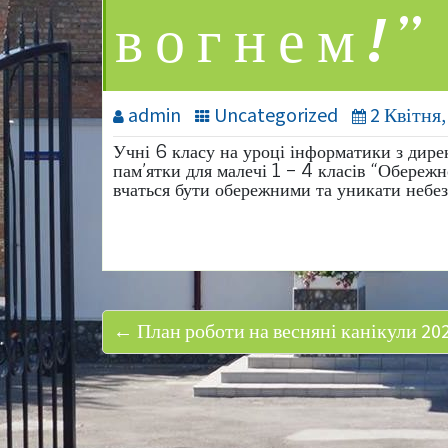
вогнем!”
admin
Uncategorized
2 Квітня,
Учні 6 класу на уроці інформатики з дир
пам’ятки для малечі 1 – 4 класів “Обережн
вчаться бути обережними та уникати небез
← План роботи на весняні канікули 202