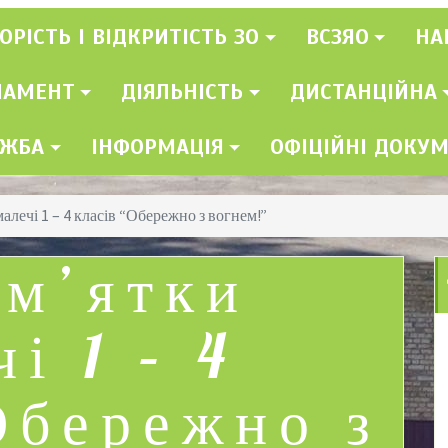
ОРІСТЬ І ВІДКРИТІСТЬ ЗО
ВСЗЯО
НА
ЛАМЕНТ
ДІЯЛЬНІСТЬ
ДИСТАНЦІЙНА
УЖБА
ІНФОРМАЦІЯ
ОФІЦІЙНІ ДОКУ
малечі 1 – 4 класів “Обережно з вогнем!”
ам’ятки
і 1 – 4
Обережно з