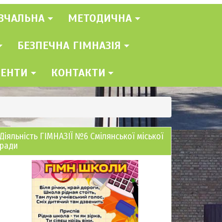
ВЧАЛЬНА
МЕТОДИЧНА
БЕЗПЕЧНА ГІМНАЗІЯ
МЕНТИ
КОНТАКТИ
Діяльність ГІМНАЗІЇ №6 Смілянської міської
ради