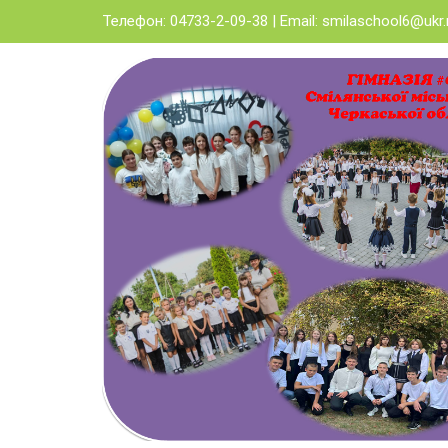
Skip
Телефон: 04733-2-09-38 | Email:
smilaschool6@ukr.
to
content