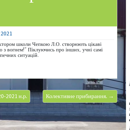
 2021
ектором школи Чепкою Л.О. створюють цікаві
о з вогнем!” Піклуючись про інших, учні самі
печних ситуацій.
0-2021 н.р.
Колективне прибирання. →