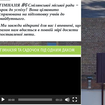
ГІМНАЗІЯ #6 Смілянської міської ради
–
крок до успіху!
Вона
цілковито
спрямована на підготовку учнів до
майбутнього.
Ми завжди відкриті для вас і впевнені, що
разом нам вдасться в повній мірі досягти
поставленої мети.
ГІМНАЗІЯ ТА САДОЧОК ПІД ОДНИМ ДАХОМ
ідеопрогравач
00:00
03:13