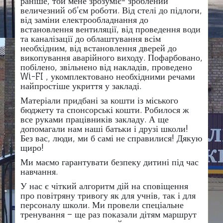
раніше, той мене зрозуміє- зроблений
величезний об’єм роботи. Від стелі до підлоги,
від заміни електрообладнання до
встановлення вентиляції, від проведення води
та каналізації до облаштування всім
необхідним, від встановлення дверей до
викопування аварійного виходу. Пофарбовано,
побілено, звільнено від накладів, проведено
Wi-FI , укомплектовано необхідними речами
найпростіше укриття у закладі.
Матеріали придбані за кошти із міського
бюджету та спонсорські кошти. Робилося ж
все руками працівників закладу. А ще
допомагали нам наші батьки і друзі школи!
Без вас, люди, ми б самі не справилися! Дякую
щиро!
Ми маємо гарантувати безпеку дитині під час
навчання.
У нас є чіткий алгоритм дій на сповіщення
про повітряну тривогу як для учнів, так і для
персоналу школи. Ми провели спеціальне
тренування – ще раз показали дітям маршрут