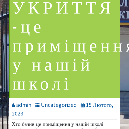
УКРИТТЯ
-це
приміщенн
у нашій
школі
admin
Uncategorized
15 Лютого,
2023
Хто бачив це приміщення у нашій школі