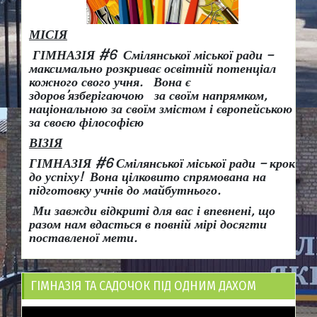
МІСІЯ
ГІМНАЗІЯ #6 Смілянської міської ради –
максимально розкриває освітній потенціал
кожного свого учня.
Вона є
здоров
’
язберігаючою за своїм напрямком,
національною за своїм змістом і європейською
за своєю філософією
ВІЗІЯ
ГІМНАЗІЯ #6 Смілянської міської ради
– крок
до успіху!
Вона
цілковито спрямована на
підготовку учнів до майбутнього.
Ми завжди відкриті для вас і впевнені, що
разом нам вдасться в повній мірі досягти
поставленої мети.
ГІМНАЗІЯ ТА САДОЧОК ПІД ОДНИМ ДАХОМ
Відеопрогравач