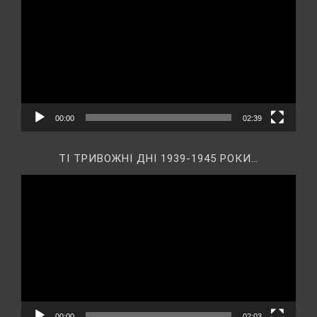
00:00
02:39
ТІ ТРИВОЖНІ ДНІ 1939-1945 РОКИ…
Відеопрогравач
00:00
02:03