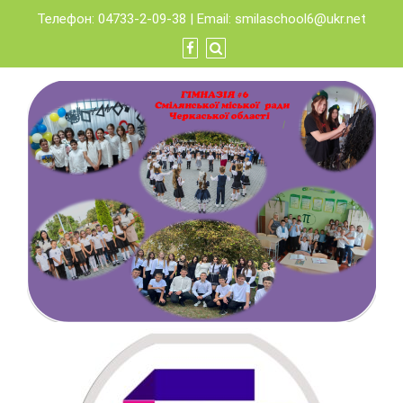
Skip
Телефон: 04733-2-09-38 | Email:
smilaschool6@ukr.net
to
content