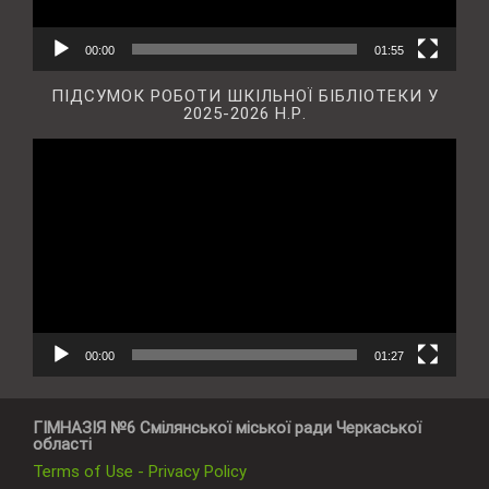
00:00
01:55
ПІДСУМОК РОБОТИ ШКІЛЬНОЇ БІБЛІОТЕКИ У
2025-2026 Н.Р.
Відеопрогравач
00:00
01:27
ГІМНАЗІЯ №6 Смілянської міської ради Черкаської
області
Terms of Use - Privacy Policy