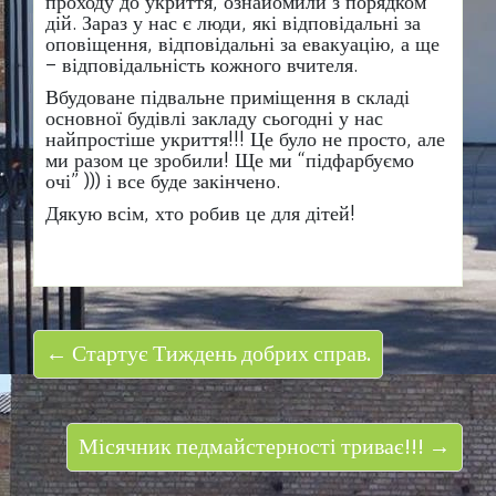
проходу до укриття, ознайомили з порядком
дій. Зараз у нас є люди, які відповідальні за
оповіщення, відповідальні за евакуацію, а ще
– відповідальність кожного вчителя.
Вбудоване підвальне приміщення в складі
основної будівлі закладу сьогодні у нас
найпростіше укриття!!! Це було не просто, але
ми разом це зробили! Ще ми “підфарбуємо
очі” ))) і все буде закінчено.
Дякую всім, хто робив це для дітей!
← Стартує Тиждень добрих справ.
Місячник педмайстерності триває!!! →