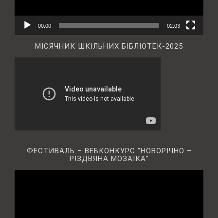
00:00
02:03
МІСЯЧНИК ШКІЛЬНИХ БІБЛІОТЕК-2025
ФЕСТИВАЛЬ – ВЕБКОНКУРС “НОВОРІЧНО –
РІЗДВЯНА МОЗАЇКА”
Відеопрогравач