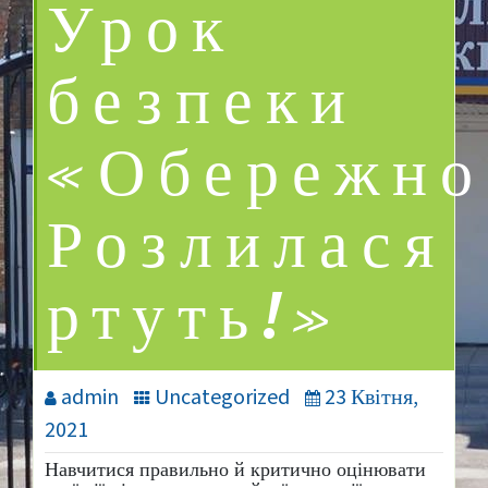
Урок
безпеки
«Обережно
Розлилася
ртуть!»
admin
Uncategorized
23 Квітня,
2021
Навчитися правильно й критично оцінювати