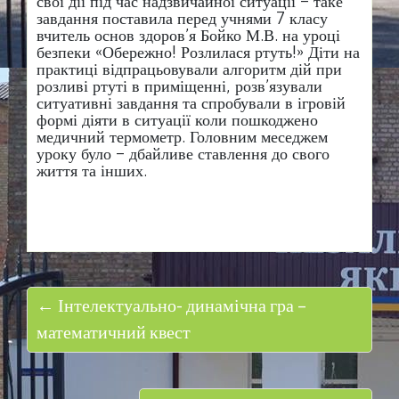
свої дії під час надзвичайної ситуації – таке
завдання поставила перед учнями 7 класу
вчитель основ здоров’я Бойко М.В. на уроці
безпеки «Обережно! Розлилася ртуть!» Діти на
практиці відпрацьовували алгоритм дій при
розливі ртуті в приміщенні, розв’язували
ситуативні завдання та спробували в ігровій
формі діяти в ситуації коли пошкоджено
медичний термометр. Головним меседжем
уроку було – дбайливе ставлення до свого
життя та інших.
← Інтелектуально- динамічна гра –
математичний квест