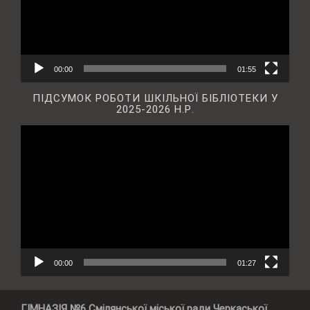
00:00
01:55
ПІДСУМОК РОБОТИ ШКІЛЬНОЇ БІБЛІОТЕКИ У
2025-2026 Н.Р.
Відеопрогравач
00:00
01:27
ГІМНАЗІЯ №6 Смілянської міської ради Черкаської