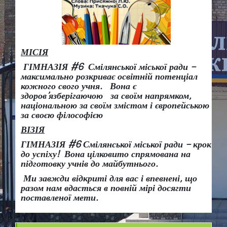
МІСІЯ
ГІМНАЗІЯ #6 Смілянської міської ради –
максимально розкриває освітній потенціал
кожного свого учня.
Вона є
здоров
’
язберігаючою за своїм напрямком,
національною за своїм змістом і європейською
за своєю філософією
ВІЗІЯ
ГІМНАЗІЯ #6 Смілянської міської ради
– крок
до успіху!
Вона
цілковито спрямована на
підготовку учнів до майбутнього.
Ми завжди відкриті для вас і впевнені, що
разом нам вдасться в повній мірі досягти
поставленої мети.