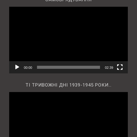
Відеопрогравач
00:00
02:39
ТІ ТРИВОЖНІ ДНІ 1939-1945 РОКИ…
Відеопрогравач