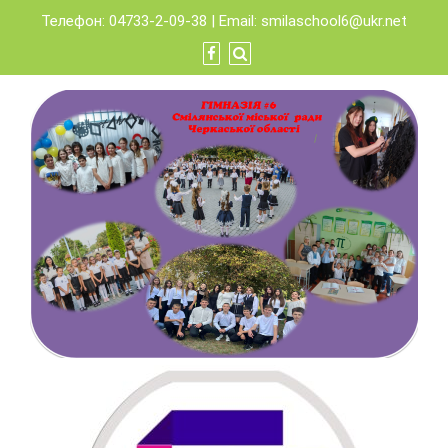
Skip
Телефон: 04733-2-09-38 | Email:
smilaschool6@ukr.net
to
content