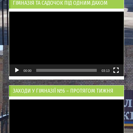
ГІМНАЗІЯ ТА САДОЧОК ПІД ОДНИМ ДАХОМ
Відеопрогравач
00:00
03:13
ЗАХОДИ У ГІМНАЗІЇ №6 – ПРОТЯГОМ ТИЖНЯ
Відеопрогравач